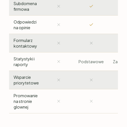
Subdomena
firmowa
Odpowiedzi
na opinie
Formularz
kontaktowy
Statystyki i
Podstawowe
Zaawa
raporty
Wsparcie
priorytetowe
Promowanie
na stronie
glownej