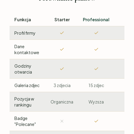
Funkcja
Starter
Professional
Pre
Profil firmy
Dane
kontaktowe
Godziny
otwarcia
Galeria zdjec
3 zdjecia
15 zdjec
Bez 
Pozycja w
Organiczna
Wyzsza
Najw
rankingu
Badge
"Polecane"