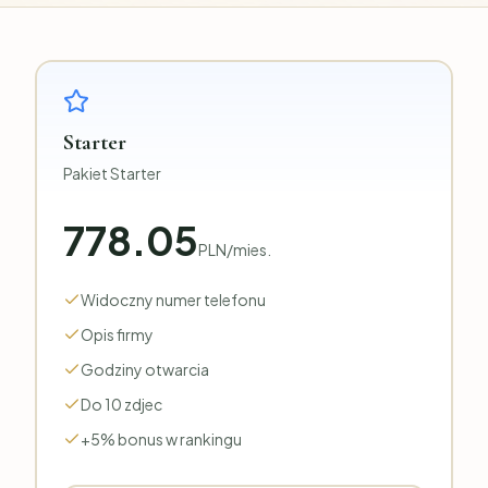
Starter
Pakiet Starter
778.05
PLN
/
mies.
Widoczny numer telefonu
Opis firmy
Godziny otwarcia
Do 10 zdjec
+5% bonus w rankingu