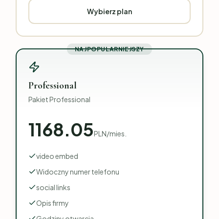
Wybierz plan
NAJPOPULARNIEJSZY
Professional
Pakiet Professional
1168.05
PLN
/
mies.
video embed
Widoczny numer telefonu
social links
Opis firmy
Godziny otwarcia