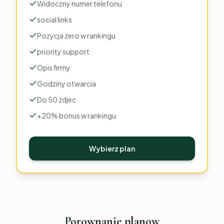
Widoczny numer telefonu
social links
Pozycja zero w rankingu
priority support
Opis firmy
Godziny otwarcia
Do 50 zdjec
+20% bonus w rankingu
Wybierz plan
Porownanie planow