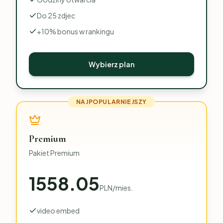
Do 25 zdjec
+10% bonus w rankingu
Wybierz plan
NAJPOPULARNIEJSZY
Premium
Pakiet Premium
1558.05
PLN
/
mies.
video embed