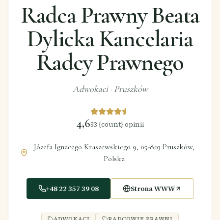
Radca Prawny Beata
Dylicka Kancelaria
Radcy Prawnego
Adwokaci
·
Pruszków
4,6
33
{count} opinii
Józefa Ignacego Kraszewskiego 9, 05-803 Pruszków,
Polska
+48 22 357 39 08
Strona WWW
ADWOKACI
RADCOWIE PRAWNI