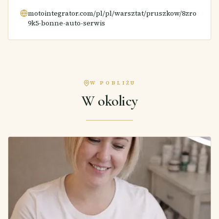
motointegrator.com/pl/pl/warsztat/pruszkow/8zro
9k5-bonne-auto-serwis
W POBLIŻU
W okolicy