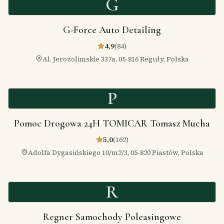
G
G-Force Auto Detailing
4,9
(
84
)
Al. Jerozolimskie 337a, 05-816 Reguły, Polska
P
Pomoc Drogowa 24H TOMICAR Tomasz Mucha
5,0
(
162
)
Adolfa Dygasińskiego 10/m2/3, 05-820 Piastów, Polska
R
Regner Samochody Poleasingowe