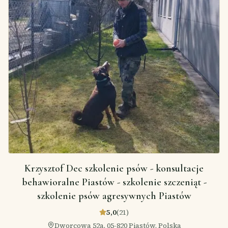
Krzysztof Dec szkolenie psów - konsultacje
behawioralne Piastów - szkolenie szczeniąt -
szkolenie psów agresywnych Piastów
5,0
(
21
)
Dworcowa 52a, 05-820 Piastów, Polska