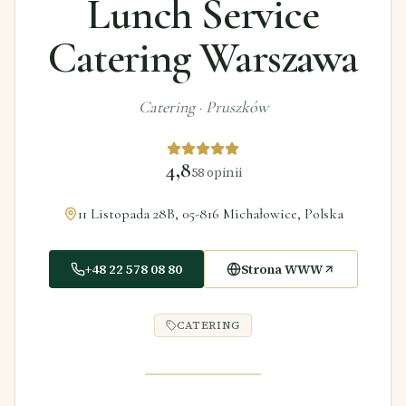
Lunch Service
Catering Warszawa
Catering
·
Pruszków
4,8
58
opinii
11 Listopada 28B, 05-816 Michałowice, Polska
+48 22 578 08 80
Strona WWW
CATERING