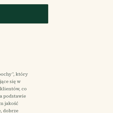
pochy”, który
jące się w
klientów, co
na podstawie
im jakość
e, dobrze