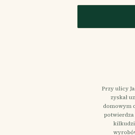
Przy ulicy J
zyskał uz
domowym cat
potwierdza 
kilkudzi
wyrobów,