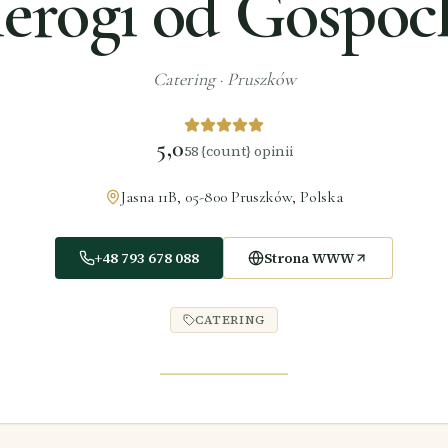
ierogi od Gospoc
Catering
·
Pruszków
5,0
58
{count} opinii
Jasna 11B, 05-800 Pruszków, Polska
+48 793 678 088
Strona WWW
CATERING