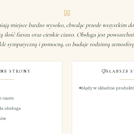
niają miejsce bardzo wysoko, chwaląc przede wszystkim
ą ilość farszu oraz cienkie ciasto. Obsługa jest powszechn
kle sympatyczną i pomocną, co buduje rodzinną atmosferę 
NE STRONY
SŁABSZE 
błędy w składzie produk
e ciasto
ła obsługa
ków