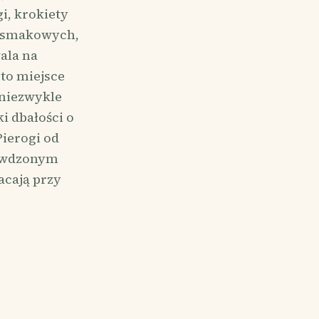
i, krokiety
ów smakowych,
ala na
to miejsce
 niezwykle
i dbałości o
ierogi od
rawdzonym
acają przy