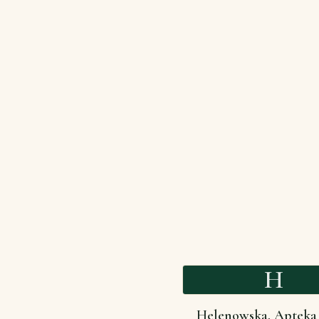
H
Helenowska. Apteka 