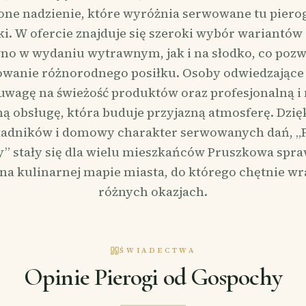
ne nadzienie, które wyróżnia serwowane tu pierog
ki. W ofercie znajduje się szeroki wybór wariant
no w wydaniu wytrawnym, jak i na słodko, co pozw
anie różnorodnego posiłku. Osoby odwiedzające 
uwagę na świeżość produktów oraz profesjonalną i
 obsługę, która buduje przyjazną atmosferę. Dzięk
kładników i domowy charakter serwowanych dań, „P
” stały się dla wielu mieszkańców Pruszkowa sp
a kulinarnej mapie miasta, do którego chętnie wr
różnych okazjach.
ŚWIADECTWA
Opinie Pierogi od Gospochy