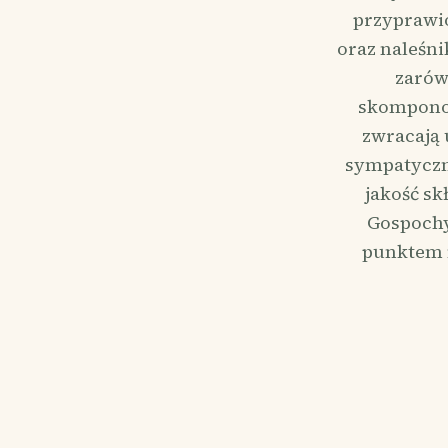
przyprawio
oraz naleśni
zarów
skomponow
zwracają 
sympatyczną
jakość s
Gospochy
punktem n