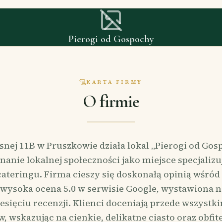
Pierogi od Gospochy
KARTA FIRMY
O firmie
asnej 11B w Pruszkowie działa lokal „Pierogi od Gos
nanie lokalnej społeczności jako miejsce specjalizu
eringu. Firma cieszy się doskonałą opinią wśród 
wysoka ocena 5.0 w serwisie Google, wystawiona 
esięciu recenzji. Klienci doceniają przede wszystk
 wskazując na cienkie, delikatne ciasto oraz obfit