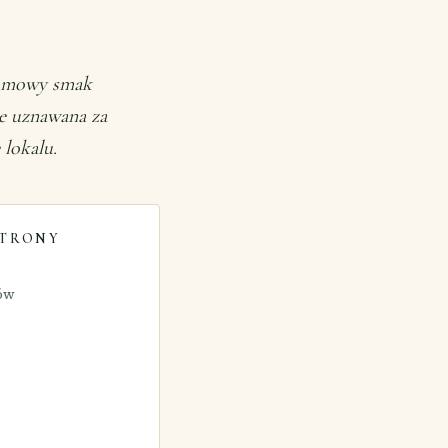
 domowy smak
ie uznawana za
lokalu.
STRONY
tów