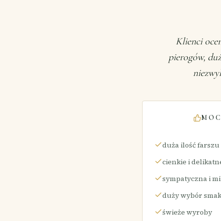
Klienci oce
pierogów, duż
niezwy
MOC
duża ilość farszu
cienkie i delikatn
sympatyczna i mi
duży wybór sma
świeże wyroby