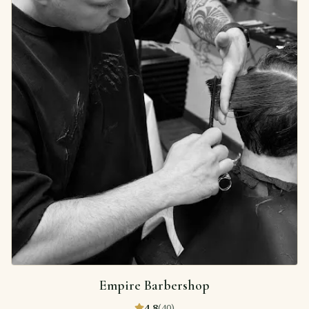
Empire Barbershop
4,8
(
40
)