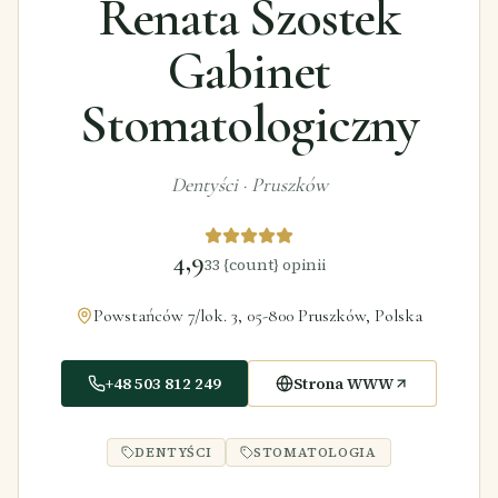
Renata Szostek
Gabinet
Stomatologiczny
Dentyści
·
Pruszków
4,9
33
{count} opinii
Powstańców 7/lok. 3, 05-800 Pruszków, Polska
+48 503 812 249
Strona WWW
DENTYŚCI
STOMATOLOGIA