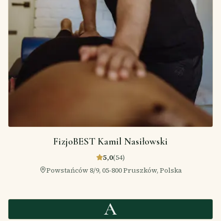
FizjoBEST Kamil Nasiłowski
5,0
(
54
)
Powstańców 8/9, 05-800 Pruszków, Polska
A