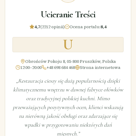
Ucieranie Treści
4,7
(2212 opinii)
Ocena portalu
:
8,4
U
Obrońców Pokoju 8, 05-800 Pruszków, Polska
12:00–20:00
+48 698 684 468
Strona internetowa
„
Restauracja cieszy się dużą popularnością dzięki
klimatycznemu wnętrzu w dawnej fabryce ołówków
oraz tradycyjnej polskiej kuchni. Mimo
przeważających pozytywnych ocen, klienci wskazują
na nierówną jakość obsługi oraz zdarzające się
wpadki w przygotowaniu niektórych dań
mięsnych.
”