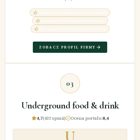
klimatyczne wnętrze dawnej fabryki
smaczne tradycyjne polskie dania
duże porcje w przystępnych cenach
ZOBACZ PROFIL FIRMY
03
Underground food & drink
4,7
(432 opinii)
Ocena portalu
:
8,4
U