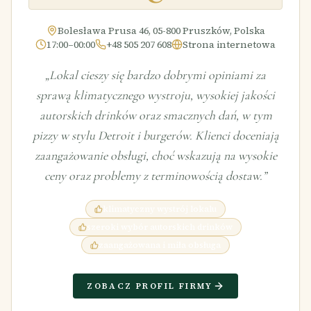
Bolesława Prusa 46, 05-800 Pruszków, Polska
17:00–00:00
+48 505 207 608
Strona internetowa
„
Lokal cieszy się bardzo dobrymi opiniami za
sprawą klimatycznego wystroju, wysokiej jakości
autorskich drinków oraz smacznych dań, w tym
pizzy w stylu Detroit i burgerów. Klienci doceniają
zaangażowanie obsługi, choć wskazują na wysokie
ceny oraz problemy z terminowością dostaw.
”
klimatyczny wystrój lokalu
szeroki wybór autorskich drinków
zaangażowana i miła obsługa
ZOBACZ PROFIL FIRMY