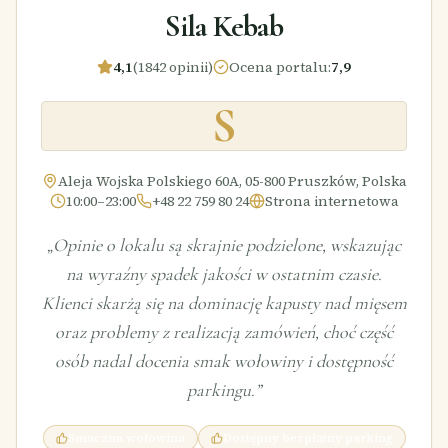
Sila Kebab
4,1
(1842 opinii)
Ocena portalu
:
7,9
S
Aleja Wojska Polskiego 60A, 05-800 Pruszków, Polska
10:00–23:00
+48 22 759 80 24
Strona internetowa
„
Opinie o lokalu są skrajnie podzielone, wskazując
na wyraźny spadek jakości w ostatnim czasie.
Klienci skarżą się na dominację kapusty nad mięsem
oraz problemy z realizacją zamówień, choć część
osób nadal docenia smak wołowiny i dostępność
parkingu.
”
Smaczna wołowina
Dostępny bezpłatny parking