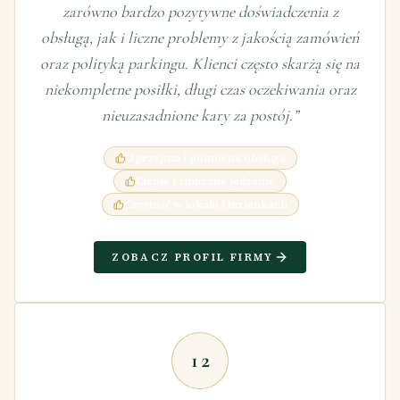
zarówno bardzo pozytywne doświadczenia z
obsługą, jak i liczne problemy z jakością zamówień
oraz polityką parkingu. Klienci często skarżą się na
niekompletne posiłki, długi czas oczekiwania oraz
nieuzasadnione kary za postój.
”
Uprzejma i pomocna obsługa
Ciepłe i smaczne jedzenie
Czystość w lokalu i łazienkach
ZOBACZ PROFIL FIRMY
12