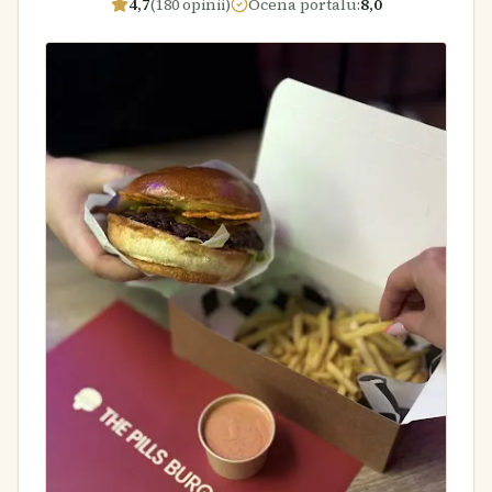
4,7
(180 opinii)
Ocena portalu
:
8,0