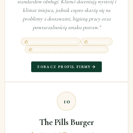
standardów obsługi. Klienci doceniają wystrój i
klimat miejsca, jednak często skarżą się na
problemy z dostawami, higieną pracy oraz
powtarzalnością smaku potraw.
”
przyjemny wystrój i klimat
duże porcje
miła obsługa w niektórych przypadkach
ZOBACZ PROFIL FIRMY
10
The Pills Burger