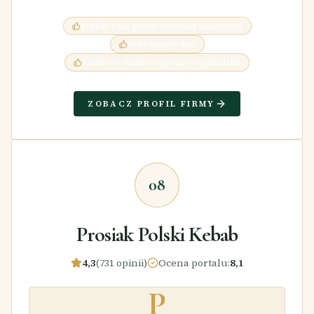
Szybki czas przygotowania zamówień
Duże porcje dań
Smaczne dania na gorącym półmisku
ZOBACZ PROFIL FIRMY
08
Prosiak Polski Kebab
4,3
(731 opinii)
Ocena portalu
:
8,1
P