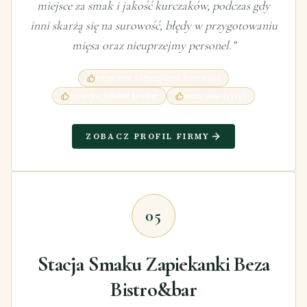
miejsce za smak i jakość kurczaków, podczas gdy
inni skarżą się na surowość, błędy w przygotowaniu
mięsa oraz nieuprzejmy personel.
”
smaczne i chrupiące kurczaki
wysoka jakość sosów
smaczne frytki
ZOBACZ PROFIL FIRMY
05
Stacja Smaku Zapiekanki Beza
Bistro&bar