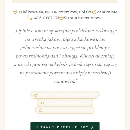
Działkowa 6a, 05-804 Pruszków, Polska
Zamknięte
+48 518 087 173
Strona internetowa
„
Opinie o lokalu są skrajnie podzielone, wskazując
na wysoką jakość mięsa z karkówki, ale
jednocześnie na powtarzające się problemy z
powtarzalnością dań i obsługą. Klienci doceniają
autorski pomysł na kebab, jednak często skarżą się
na przesolenie potraw oraz błędy w realizacji
zamówień.
”
Wysoka jakość mięsa z karkówki
Smaczne i soczyste mięso
Świeże i chrupiące warzywa
ZOBACZ PROFIL FIRMY