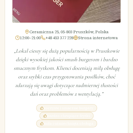
Ceramiczna 25, 05-803 Pruszków, Polska
12:00–21:00
+48 453 377 228
Strona internetowa
„
Lokal cieszy się dużą popularnością w Pruszkowie
dzięki wysokiej jakości smash burgerom i bardzo
smacznym frytkom. Klienci doceniają miłą obsługę
oraz szybki czas przygotowania posiłków, choć
zdarzają się uwagi dotyczące nadmiernej tłustości
dań oraz problemów z wentylacją.
”
soczyste i smaczne burgery
bardzo chrupiące frytki
miła i uśmiechnięta obsługa