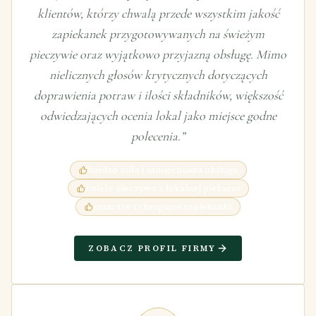
klientów, którzy chwalą przede wszystkim jakość
zapiekanek przygotowywanych na świeżym
pieczywie oraz wyjątkowo przyjazną obsługę. Mimo
nielicznych głosów krytycznych dotyczących
doprawienia potraw i ilości składników, większość
odwiedzających ocenia lokal jako miejsce godne
polecenia.
”
bardzo miła i uśmiechnięta obsługa
świeże pieczywo z lokalnej piekarni
smaczne i chrupiące zapiekanki
ZOBACZ PROFIL FIRMY