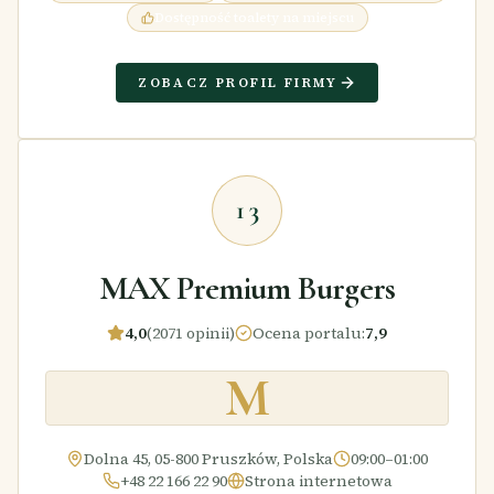
Dostępność toalety na miejscu
ZOBACZ PROFIL FIRMY
13
MAX Premium Burgers
4,0
(2071 opinii)
Ocena portalu
:
7,9
M
Dolna 45, 05-800 Pruszków, Polska
09:00–01:00
+48 22 166 22 90
Strona internetowa