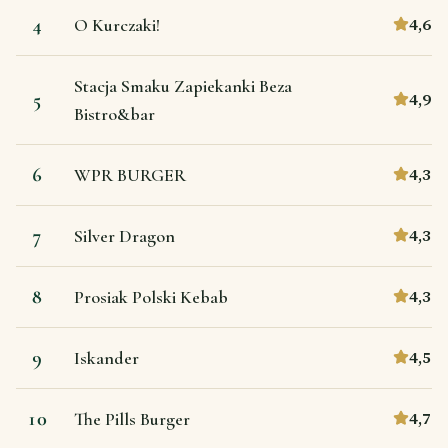
4
4,6
O Kurczaki!
Stacja Smaku Zapiekanki Beza
5
4,9
Bistro&bar
6
4,3
WPR BURGER
7
4,3
Silver Dragon
8
4,3
Prosiak Polski Kebab
9
4,5
Iskander
10
4,7
The Pills Burger