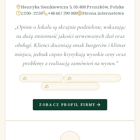
Henryka Sienkiewicza 5, 05-800 Pruszków, Polska
12:00–22:30
+48 667 290 000
Strona internetowa
„
Opinie o lokalu są skrajnie podzielone, wskazując
na dużą zmienność jakości serwowanych dań oraz
obsługi. Klienci doceniają smak burgerów i klimat
miejsca, jednak często krytykują wysokie ceny oraz
problemy z realizacją zamówień na wynos.
”
smaczne burgery
miła i pomocna obsługa
przyjemny klimat lokalu
ZOBACZ PROFIL FIRMY