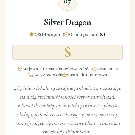
07
Silver Dragon
4,3
(1476 opinii)
Ocena portalu
:
8,1
S
Majowa 1, 05-800 Pruszków, Polska
10:00–21:30
+48 22 881 83 66
Strona internetowa
„
Opinie o lokalu są skrajnie podzielone, wskazując
na dużą zmienność jakości serwowanych dań.
Klienci doceniają smak wielu potraw i szybkość
obsługi, jednak często skarżą się na rosnące ceny,
zmniejszające się porcje oraz problemy z higieną i
świeżością składników.
”