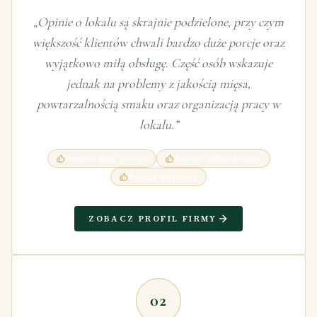
„
Opinie o lokalu są skrajnie podzielone, przy czym
większość klientów chwali bardzo duże porcje oraz
wyjątkowo miłą obsługę. Część osób wskazuje
jednak na problemy z jakością mięsa,
powtarzalnością smaku oraz organizacją pracy w
lokalu.
”
Bardzo duże porcje
Bardzo miła obsługa
Świeże warzywa
ZOBACZ PROFIL FIRMY
02