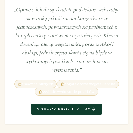
„
Opinie o lokalu są skrajnie podzielone, wskazując
na wysoką jakość smaku burgerów przy
jednoczesnych, powtarzających się problemach z
kompletnością zamówień i czystością sali. Klienci
doceniają ofertę wegetariańską oraz szybkość
obsługi, jednak często skarżą się na błędy w
wydawanych posiłkach i stan techniczny
wyposażenia.
”
smaczne burgery
bogata oferta wegetariańska
szybkie wydawanie posiłków
ZOBACZ PROFIL FIRMY