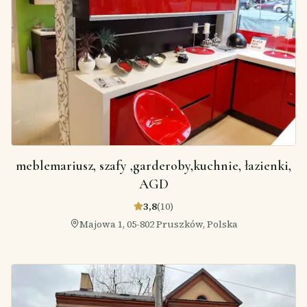
meblemariusz, szafy ,garderoby,kuchnie, łazienki,
AGD
3,8
(
10
)
Majowa 1, 05-802 Pruszków, Polska