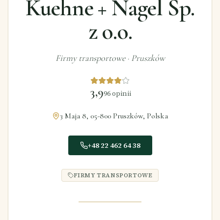
Kuehne + Nagel Sp.
z o.o.
Firmy transportowe
·
Pruszków
3,9
96
opinii
3 Maja 8, 05-800 Pruszków, Polska
+48 22 462 64 38
FIRMY TRANSPORTOWE