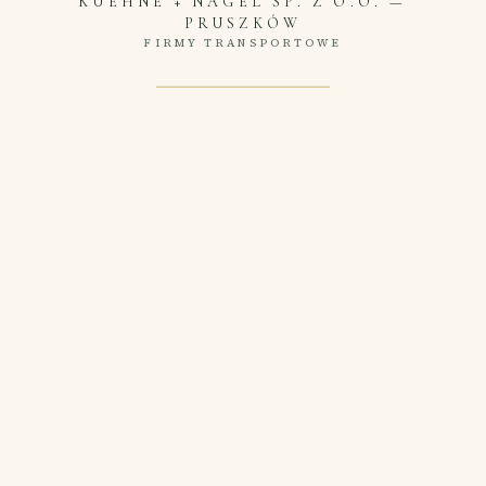
KUEHNE + NAGEL SP. Z O.O.
—
PRUSZKÓW
FIRMY TRANSPORTOWE