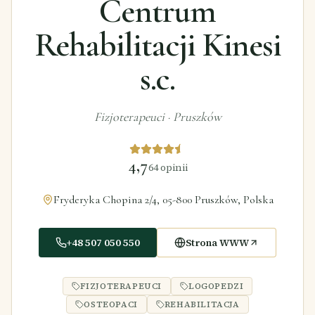
Centrum
Rehabilitacji Kinesi
s.c.
Fizjoterapeuci
·
Pruszków
4,7
64
opinii
Fryderyka Chopina 2/4, 05-800 Pruszków, Polska
+48 507 050 550
Strona WWW
FIZJOTERAPEUCI
LOGOPEDZI
OSTEOPACI
REHABILITACJA