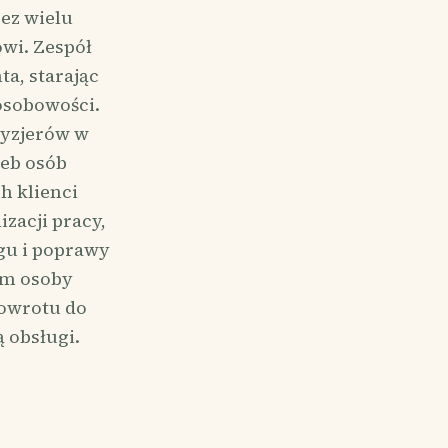
zez wielu
owi. Zespół
ta, starając
osobowości.
ryzjerów w
zeb osób
h klienci
zacji pracy,
gu i poprawy
ym osoby
powrotu do
 obsługi.