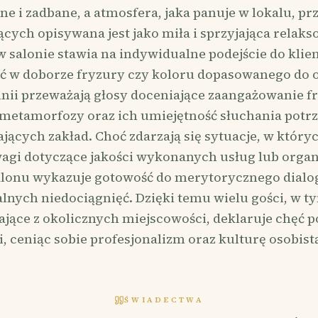
ne i zadbane, a atmosfera, jaka panuje w lokalu, pr
cych opisywana jest jako miła i sprzyjająca relaks
 salonie stawia na indywidualne podejście do klien
ać w doborze fryzury czy koloru dopasowanego do 
nii przeważają głosy doceniające zaangażowanie f
metamorfozy oraz ich umiejętność słuchania potr
jących zakład. Choć zdarzają się sytuacje, w któryc
wagi dotyczące jakości wykonanych usług lub organi
salonu wykazuje gotowość do merytorycznego dialo
lnych niedociągnięć. Dzięki temu wielu gości, w t
ające z okolicznych miejscowości, deklaruje chęć 
, ceniąc sobie profesjonalizm oraz kulturę osobistą
ŚWIADECTWA