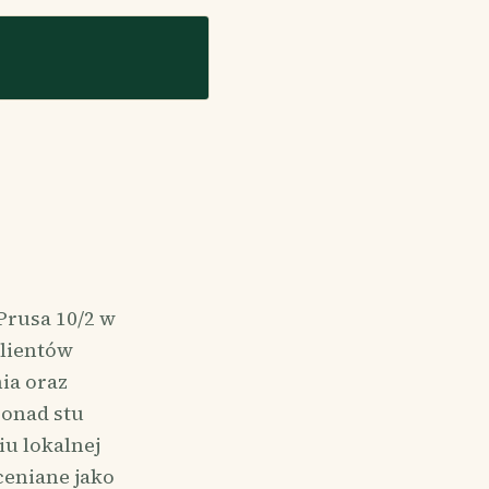
Prusa 10/2 w
klientów
ia oraz
ponad stu
u lokalnej
ceniane jako