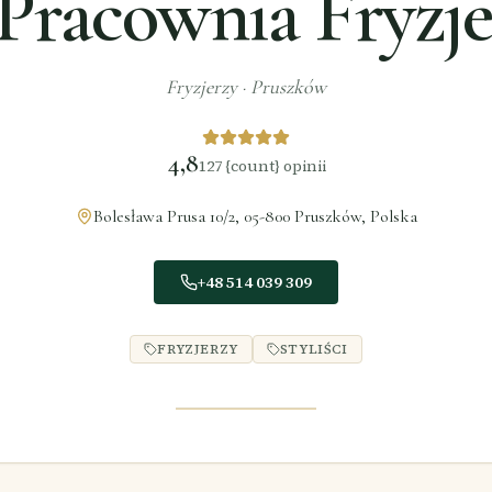
Pracownia Fryzj
Fryzjerzy
·
Pruszków
4,8
127
{count} opinii
Bolesława Prusa 10/2, 05-800 Pruszków, Polska
+48 514 039 309
FRYZJERZY
STYLIŚCI