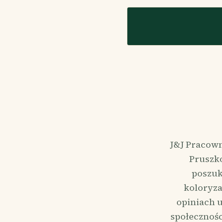
J&J Pracown
Pruszko
poszuk
koloryza
opiniach 
społecznośc