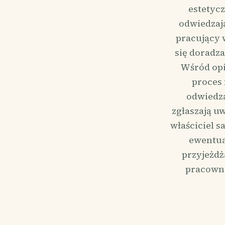
estetycz
odwiedzają
pracujący w
się doradz
Wśród opi
proces 
odwiedza
zgłaszają u
właściciel 
ewentua
przyjeżdż
pracowni