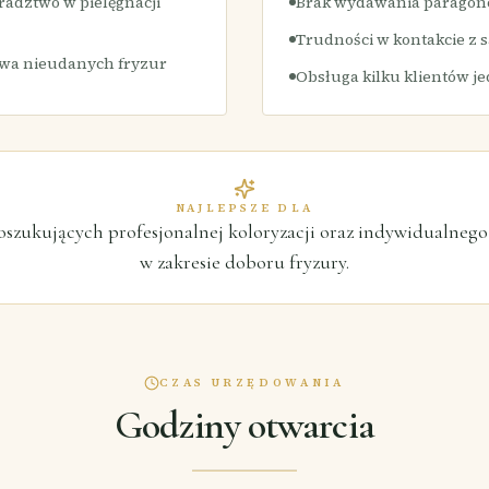
radztwo w pielęgnacji
Brak wydawania parago
Trudności w kontakcie z 
wa nieudanych fryzur
Obsługa kilku klientów j
NAJLEPSZE DLA
oszukujących profesjonalnej koloryzacji oraz indywidualneg
w zakresie doboru fryzury.
CZAS URZĘDOWANIA
Godziny otwarcia