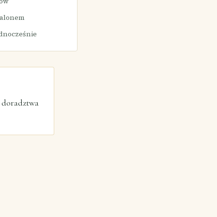
nów
salonem
ednocześnie
o doradztwa