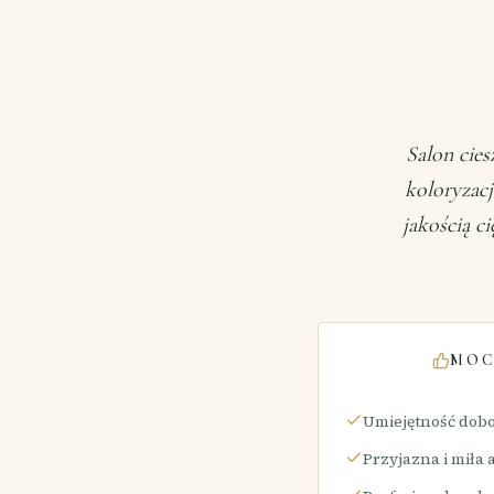
Salon cies
koloryzacj
jakością c
MOC
Umiejętność dobo
Przyjazna i miła 