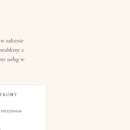
 w zakresie
 problemy z
eny usług w
STRONY
 strzyżenie