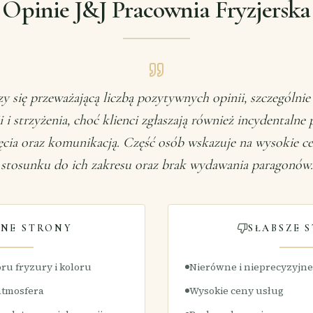
Opinie J&J Pracownia Fryzjerska
zy się przeważającą liczbą pozytywnych opinii, szczególnie
i i strzyżenia, choć klienci zgłaszają również incydentalne
ięcia oraz komunikacją. Część osób wskazuje na wysokie c
stosunku do ich zakresu oraz brak wydawania paragonów.
NE STRONY
SŁABSZE 
ru fryzury i koloru
Nierówne i nieprecyzyjne
atmosfera
Wysokie ceny usług