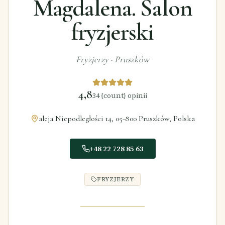
Magdalena. Salon
fryzjerski
Fryzjerzy
·
Pruszków
4,8
34
{count} opinii
aleja Niepodległości 14, 05-800 Pruszków, Polska
+48 22 728 85 63
FRYZJERZY