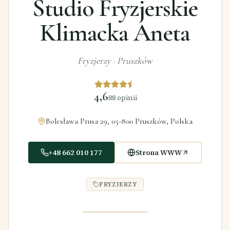
Studio Fryzjerskie
Klimacka Aneta
Fryzjerzy
·
Pruszków
4,6
88
opinii
Bolesława Prusa 29, 05-800 Pruszków, Polska
+48 662 010 177
Strona WWW
FRYZJERZY