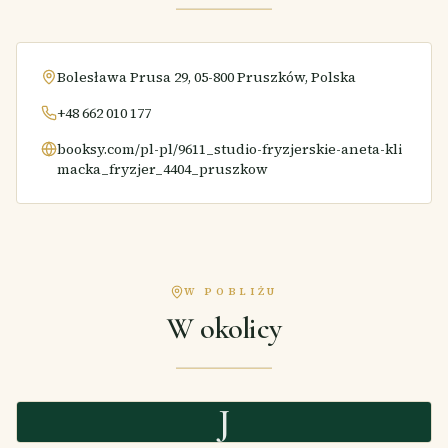
Bolesława Prusa 29, 05-800 Pruszków, Polska
+48 662 010 177
booksy.com/pl-pl/9611_studio-fryzjerskie-aneta-kli
macka_fryzjer_4404_pruszkow
W POBLIŻU
W okolicy
J