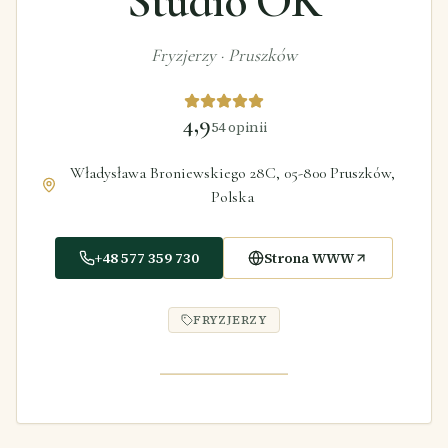
Studio OK
Fryzjerzy
·
Pruszków
4,9
54
opinii
Władysława Broniewskiego 28C, 05-800 Pruszków,
Polska
+48 577 359 730
Strona WWW
FRYZJERZY