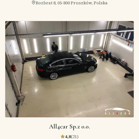
Rozbrat 8, 05-800 Pruszków, Polska
All4car Sp.z o.o.
4,8
(
21
)