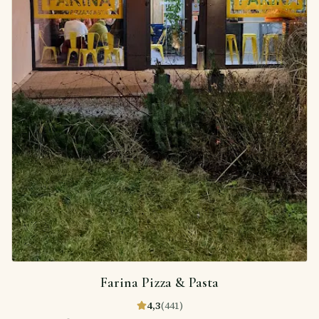
Farina Pizza & Pasta
4,3
(
441
)