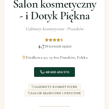
Salon kosmetyczny
- i Dotyk Piękna
Gabinety kosmetyczne
·
Pruszków
4,7
59
{count} opinii
Działkowa 90, 05-800 Pruszków, Polska
+48 600 436 970
GABINETY KOSMETYCZNE
SALON MANICURE I PEDICURE