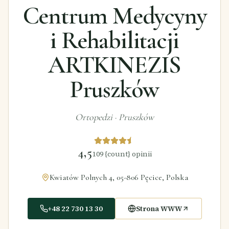
Centrum Medycyny
i Rehabilitacji
ARTKINEZIS
Pruszków
Ortopedzi
·
Pruszków
4,5
109
{count} opinii
Kwiatów Polnych 4, 05-806 Pęcice, Polska
+48 22 730 13 30
Strona WWW