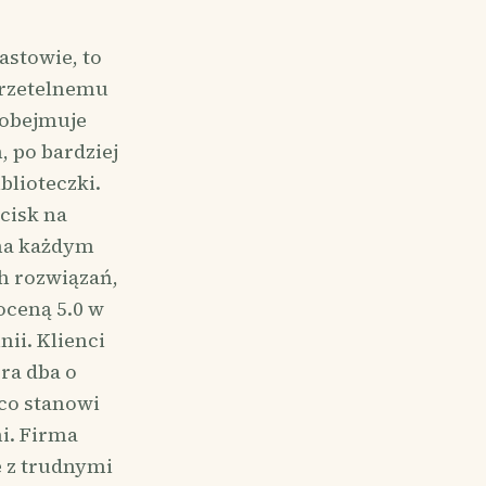
astowie, to
i rzetelnemu
y obejmuje
 po bardziej
blioteczki.
cisk na
 na każdym
h rozwiązań,
oceną 5.0 w
ii. Klienci
ra dba o
 co stanowi
i. Firma
e z trudnymi