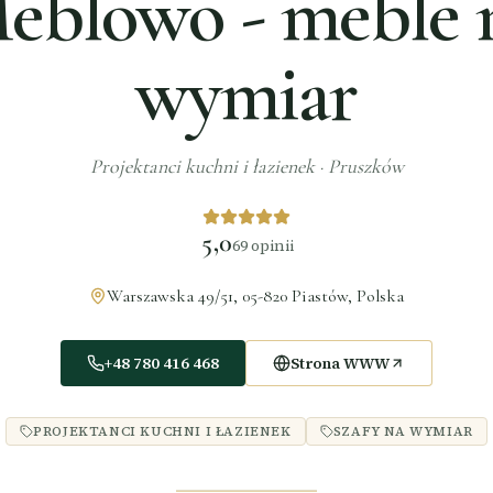
eblowo - meble 
wymiar
Projektanci kuchni i łazienek
·
Pruszków
5,0
69
opinii
Warszawska 49/51, 05-820 Piastów, Polska
+48 780 416 468
Strona WWW
PROJEKTANCI KUCHNI I ŁAZIENEK
SZAFY NA WYMIAR