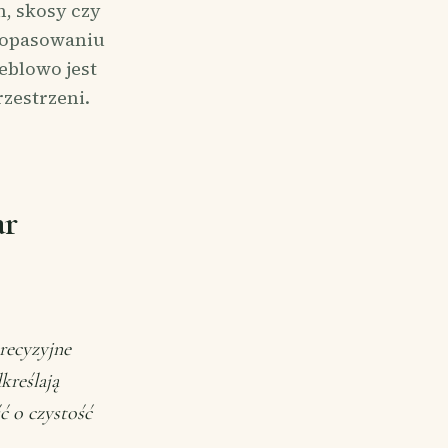
n, skosy czy
dopasowaniu
eblowo jest
zestrzeni.
ar
recyzyjne
kreślają
 o czystość