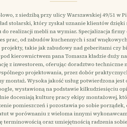
owo, z siedzibą przy ulicy Warszawskiej 49/51 w Pi
ład stolarski, który zyskał uznanie klientów dzięk
 do realizacji mebli na wymiar. Specjalizacja firm
res prac, od zabudów kuchennych i szaf wnękowych,
projekty, takie jak zabudowy nad geberitami czy bi
 pod kierownictwem pana Tomasza kładzie duży na
ję z inwestorem, oferując doradztwo techniczne
 wspólnego projektowania, przez dobór praktycznyc
lny montaż. Wysoka jakość usług potwierdzona jest 
oogle, wystawioną na podstawie kilkudziesięciu opin
lnie doceniają kulturę pracy ekipy montażowej, któ
enie pomieszczeń i pozostawia po sobie porządek,
 atut w porównaniu z wieloma innymi wykonawcam
ę terminowością oraz umiejętnością radzenia sobi