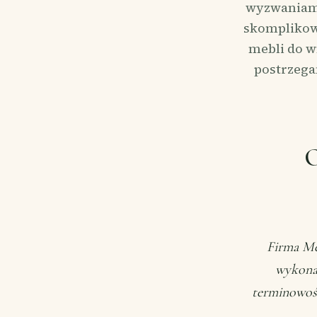
wyzwaniami 
skomplikow
mebli do w
postrzega
O
Firma Me
wykonan
terminowoś