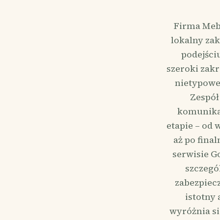
Firma Mebl
lokalny zak
podejściu
szeroki zak
nietypowe 
Zespół
komunikac
etapie – od
aż po fina
serwisie G
szczegó
zabezpiecz
istotny
wyróżnia si