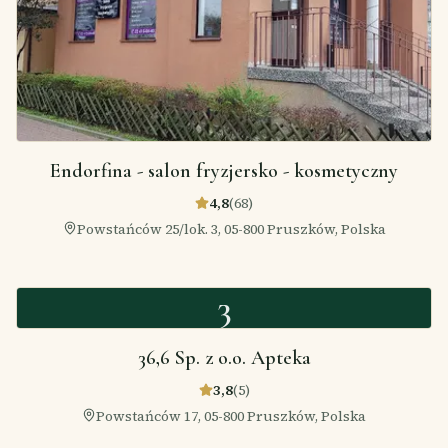
Endorfina - salon fryzjersko - kosmetyczny
4,8
(
68
)
Powstańców 25/lok. 3, 05-800 Pruszków, Polska
3
36,6 Sp. z o.o. Apteka
3,8
(
5
)
Powstańców 17, 05-800 Pruszków, Polska