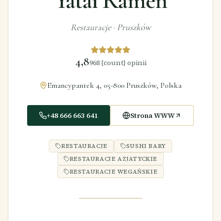
Yatai Ramen
Restauracje
·
Pruszków
4,8
968
{count} opinii
Emancypantek 4, 05-800 Pruszków, Polska
+48 666 663 641
Strona WWW
RESTAURACJE
SUSHI BARY
RESTAURACJE AZJATYCKIE
RESTAURACJE WEGAŃSKIE