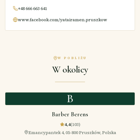
+48 666 663 641
www.facebook.com/yatairamen.pruszkow
W POBLIŻU
W okolicy
B
Barber Berens
4,4
(
103
)
Emancypantek 4, 05-800 Pruszków, Polska