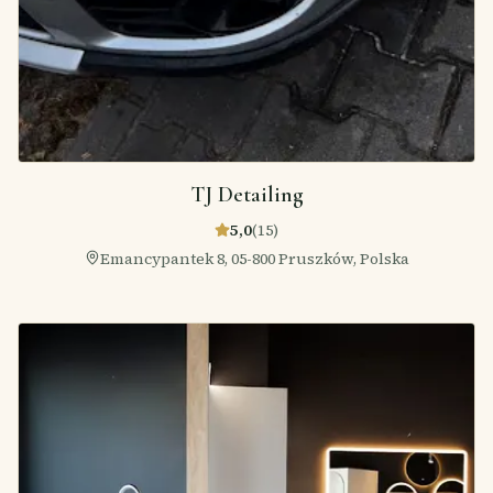
TJ Detailing
5,0
(
15
)
Emancypantek 8, 05-800 Pruszków, Polska