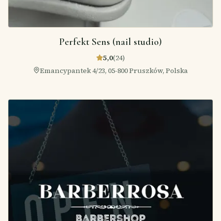
Perfekt Sens (nail studio)
5,0
(
24
)
Emancypantek 4/23, 05-800 Pruszków, Polska