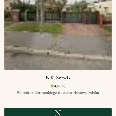
N.K. Serwis
4,8
(
39
)
Stefana Żeromskiego 6, 05-820 Piastów, Polska
N