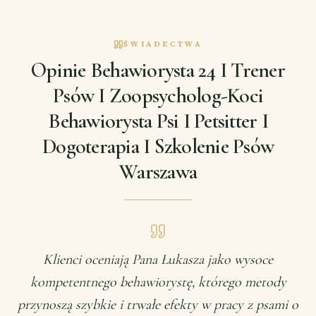
ŚWIADECTWA
Opinie Behawiorysta 24 I Trener
Psów I Zoopsycholog-Koci
Behawiorysta Psi I Petsitter I
Dogoterapia I Szkolenie Psów
Warszawa
Klienci oceniają Pana Łukasza jako wysoce
kompetentnego behawiorystę, którego metody
przynoszą szybkie i trwałe efekty w pracy z psami o