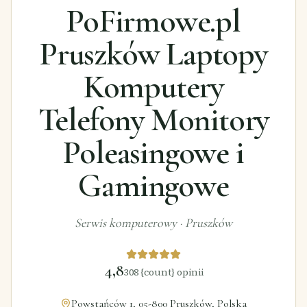
PoFirmowe.pl
Pruszków Laptopy
Komputery
Telefony Monitory
Poleasingowe i
Gamingowe
Serwis komputerowy
·
Pruszków
4,8
308
{count} opinii
Powstańców 1, 05-800 Pruszków, Polska