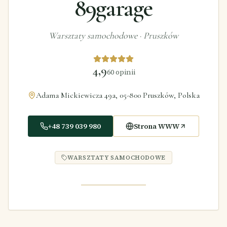
89garage
Warsztaty samochodowe
·
Pruszków
4,9
60
opinii
Adama Mickiewicza 49a, 05-800 Pruszków, Polska
+48 739 039 980
Strona WWW
WARSZTATY SAMOCHODOWE