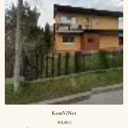
KomViNet
5,0
(
1
)