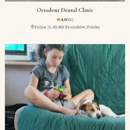
Ortodent Dental Clinic
4,0
(
61
)
Polna 71, 05-803 Pruszków, Polska