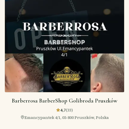
Barberrosa BarberShop Golibroda Pruszków
4,7
(
33
)
Emancypantek 4/1, 05-800 Pruszków, Polska