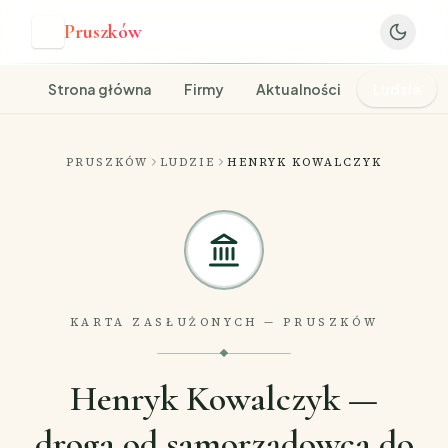
Pruszków
P
Strona główna
Firmy
Aktualności
Ludzie
PRUSZKÓW
LUDZIE
HENRYK KOWALCZYK
KARTA ZASŁUŻONYCH — PRUSZKÓW
Henryk Kowalczyk —
droga od samorządowca do