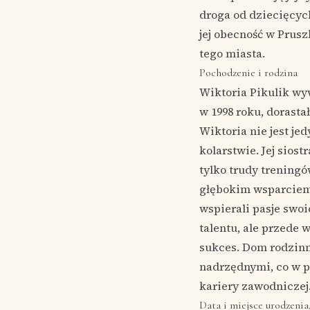
droga od dziecięcyc
jej obecność w Prus
tego miasta.
Pochodzenie i rodzina
Wiktoria Pikulik wyw
w 1998 roku, dorasta
Wiktoria nie jest je
kolarstwie. Jej siost
tylko trudy treningó
głębokim wsparciem,
wspierali pasje swoi
talentu, ale przede
sukces. Dom rodzinn
nadrzędnymi, co w p
kariery zawodniczej
Data i miejsce urodzenia