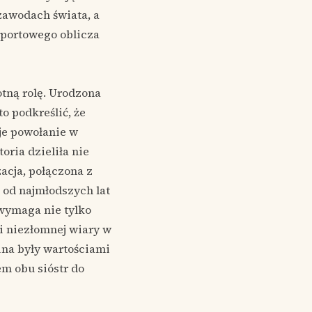
zawodach świata, a
sportowego oblicza
otną rolę. Urodzona
o podkreślić, że
oje powołanie w
toria dzieliła nie
zacja, połączona z
 od najmłodszych lat
 wymaga nie tylko
i niezłomnej wiary w
ina były wartościami
m obu sióstr do