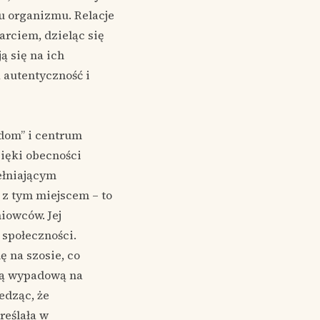
u organizmu. Relacje
arciem, dzieląc się
ą się na ich
 autentyczność i
 dom” i centrum
zięki obecności
ełniającym
 z tym miejscem – to
iowców. Jej
 społeczności.
ę na szosie, co
azą wypadową na
edząc, że
reślała w