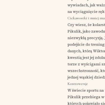
wywiadach, jak ważne
na wyciągnięcie ręki
Ciekawostki i mniej zna
Czy wiesz, że kolars
Pikulik, jako zawodn
niezwykłą precyzją. 
podejście do trenin
danych, którą Wiktor
kwestią jest jej zdo
torze z wyścigami sz
wszechstronność, kt
jednej wąskiej dzied
Kontrowersje
W świecie sportu na
Pikulik przebiega w 
których pojawiało si