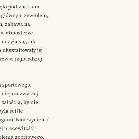
ynęło pod znakiem
ej głównym żywiołem,
n, zabawa na
 w atmosferze
uczyła się, jak
 ukształtowały jej
rew w najbardziej
u sportowego.
niej niezwykłej
załością, by nie
yła ściśle
ngami. Nauczyciele i
j pracowitość i
olenia sportowego,