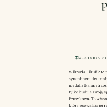
p
WIKTORIA P
Wiktoria Pikulik to 
synonimem determina
medalistka mistrzos
tylko buduje swoją s
Pruszkowa. To właśni
które pozwalają jej 