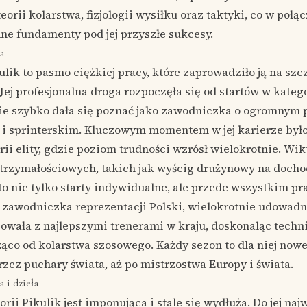
eorii kolarstwa, fizjologii wysiłku oraz taktyki, co w połą
dne fundamenty pod jej przyszłe sukcesy.
a
ulik to pasmo ciężkiej pracy, które zaprowadziło ją na sz
Jej profesjonalna droga rozpoczęła się od startów w kateg
e szybko dała się poznać jako zawodniczka o ogromnym p
 sprinterskim. Kluczowym momentem w jej karierze było 
rii elity, gdzie poziom trudności wzrósł wielokrotnie. Wikt
rzymałościowych, takich jak wyścig drużynowy na docho
to nie tylko starty indywidualne, ale przede wszystkim p
 zawodniczka reprezentacji Polski, wielokrotnie udowadni
owała z najlepszymi trenerami w kraju, doskonaląc techni
ząco od kolarstwa szosowego. Każdy sezon to dla niej now
rzez puchary świata, aż po mistrzostwa Europy i świata.
 i dzieła
orii Pikulik jest imponująca i stale się wydłuża. Do jej na