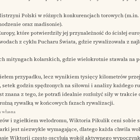
Mistrzyni Polski w różnych konkurencjach torowych (m.in.
odzenie oraz madisonie).
ropy, które potwierdziły jej przynależność do ścisłej euro
wodach z cyklu Pucharu Świata, gdzie rywalizowała z na
ch mityngach kolarskich, gdzie wielokrotnie stawała na 
dziełem przypadku, lecz wynikiem tysięcy kilometrów prz
 setek godzin spędzonych na siłowni i analizy każdego r
t znana z tego, że potrafi idealnie rozłożyć siły w trakcie
groźną rywalką w końcowych fazach rywalizacji.
a własna
rów i zgiełkiem welodromu, Wiktoria Pikulik ceni sobie s
arki jest niezwykle wymagające, dlatego każda chwila wol
Pasje Wiktorii często oscylują wokół aktywnego wypoczynk