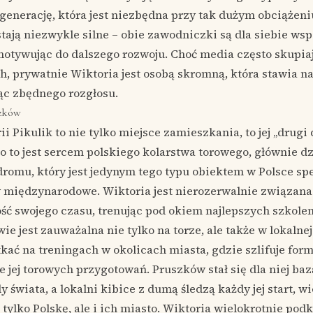
generację, która jest niezbędna przy tak dużym obciążeni
stają niezwykle silne – obie zawodniczki są dla siebie wsp
otywując do dalszego rozwoju. Choć media często skupiaj
, prywatnie Wiktoria jest osobą skromną, która stawia na
jąc zbędnego rozgłosu.
szków
i Pikulik to nie tylko miejsce zamieszkania, to jej „drugi
o to jest sercem polskiego kolarstwa torowego, głównie d
omu, który jest jedynym tego typu obiektem w Polsce sp
 międzynarodowe. Wiktoria jest nierozerwalnie związana
ść swojego czasu, trenując pod okiem najlepszych szkolen
e jest zauważalna nie tylko na torze, ale także w lokalnej
kać na treningach w okolicach miasta, gdzie szlifuje form
e jej torowych przygotowań. Pruszków stał się dla niej b
 świata, a lokalni kibice z dumą śledzą każdy jej start, wi
 tylko Polskę, ale i ich miasto. Wiktoria wielokrotnie podk