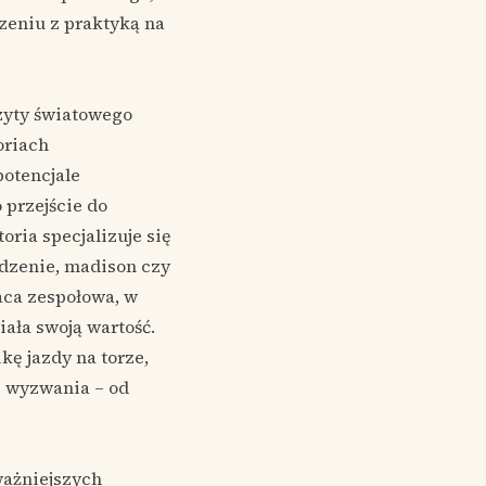
czeniu z praktyką na
czyty światowego
oriach
otencjale
przejście do
oria specjalizuje się
dzenie, madison czy
raca zespołowa, w
ała swoją wartość.
kę jazdy na torze,
e wyzwania – od
jważniejszych