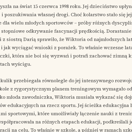
yszła na świat 15 czerwca 1998 roku. Jej dzieciństwo upł
 i poszukiwania własnej drogi. Choć kolarstwo stało się j
e dla wielu młodych sportowców – próby różnych dyscypli
 stopniowe odkrywanie fascynacji prędkością. Dorastanie
 z siostrą Darią sprawiło, że Wiktoria od najmłodszych lat 
ą i jak wyciągać wnioski z porażek. To właśnie wczesne lata
zki, która nie boi się wyzwań i potrafi zachować zimną k
tach wyścigu.
ikulik przebiegała równolegle do jej intensywnego rozwoj
kole z rygorystycznym planem treningowym wymagało od 
ako młoda zawodniczka, Wiktoria musiała wykazać się dojr
w edukacyjnych na rzecz sportu. Jej ścieżka edukacyjna b
mi sportowymi, które umożliwiały łączenie nauki z treni
współpracowała na różnych etapach edukacji, podkreślali je
acji na celu. To właśnie w szkole, a później w ramach szk