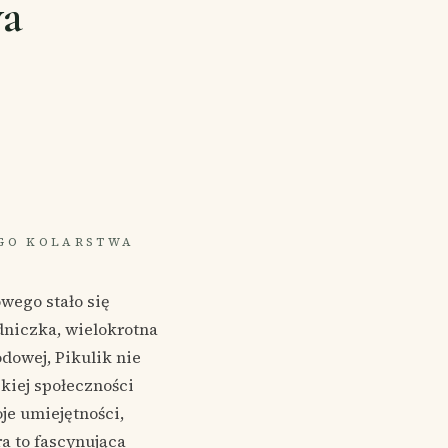
wa
EGO KOLARSTWA
owego stało się
dniczka, wielokrotna
dowej, Pikulik nie
skiej społeczności
je umiejętności,
a to fascynująca