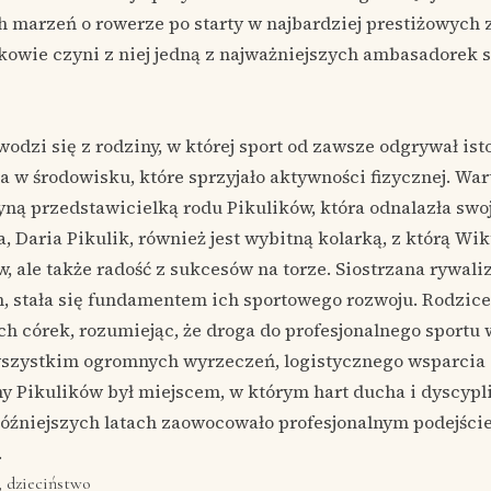
h marzeń o rowerze po starty w najbardziej prestiżowych 
zkowie czyni z niej jedną z najważniejszych ambasadorek 
odzi się z rodziny, w której sport od zawsze odgrywał ist
ła w środowisku, które sprzyjało aktywności fizycznej. Wart
dyną przedstawicielką rodu Pikulików, która odnalazła sw
ra, Daria Pikulik, również jest wybitną kolarką, z którą Wik
w, ale także radość z sukcesów na torze. Siostrzana rywali
 stała się fundamentem ich sportowego rozwoju. Rodzice
ch córek, rozumiejąc, że droga do profesjonalnego sportu
 wszystkim ogromnych wyrzeczeń, logistycznego wsparcia 
y Pikulików był miejscem, w którym hart ducha i dyscypl
óźniejszych latach zaowocowało profesjonalnym podejście
.
, dzieciństwo