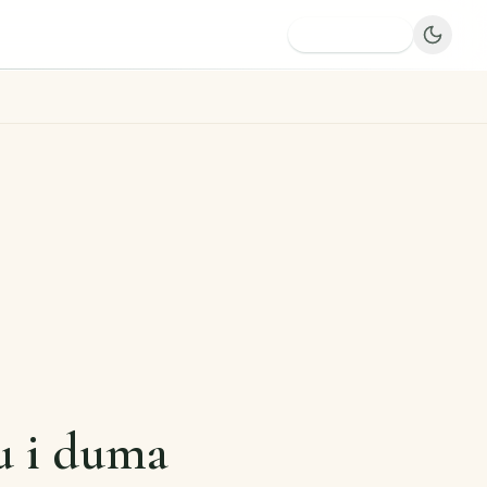
Dodaj firmę
u i duma