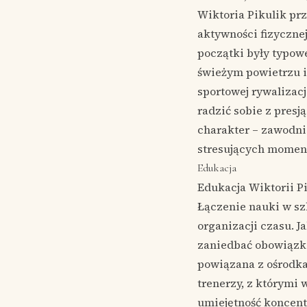
Wiktoria Pikulik prz
aktywności fizycznej
początki były typow
świeżym powietrzu i
sportowej rywalizacji
radzić sobie z presj
charakter – zawodnic
stresujących momen
Edukacja
Edukacja Wiktorii P
Łączenie nauki w sz
organizacji czasu. J
zaniedbać obowiązkó
powiązana z ośrodka
trenerzy, z którymi 
umiejętność koncentr