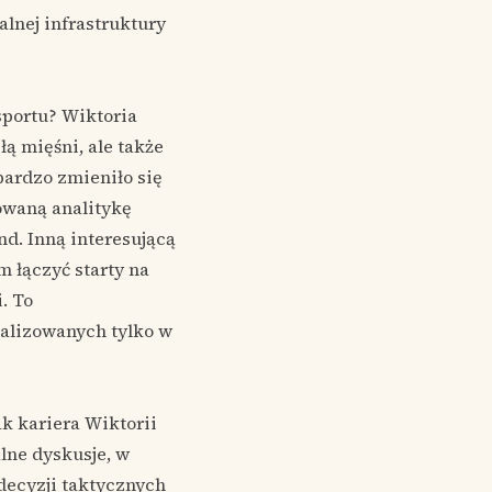
alnej infrastruktury
sportu? Wiktoria
łą mięśni, ale także
 bardzo zmieniło się
owaną analitykę
d. Inną interesującą
m łączyć starty na
. To
jalizowanych tylko w
k kariera Wiktorii
lne dyskusje, w
 decyzji taktycznych