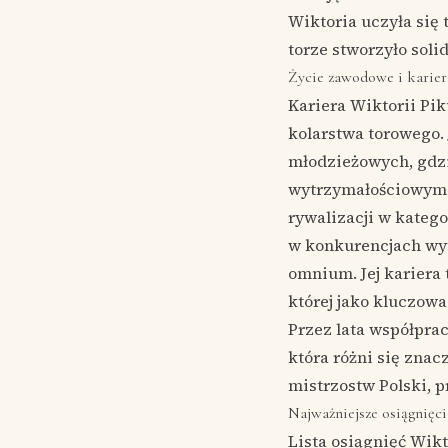
Wiktoria uczyła się t
torze stworzyło soli
Życie zawodowe i karier
Kariera Wiktorii Pik
kolarstwa torowego. 
młodzieżowych, gdzi
wytrzymałościowym i
rywalizacji w katego
w konkurencjach wyt
omnium. Jej kariera 
której jako kluczowa
Przez lata współprac
która różni się znac
mistrzostw Polski, p
Najważniejsze osiągnięcia
Lista osiągnięć Wikt