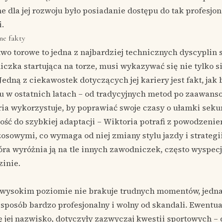
 dla jej rozwoju było posiadanie dostępu do tak profesjon
.
ne fakty
two torowe to jedna z najbardziej technicznych dyscyplin 
iczka startująca na torze, musi wykazywać się nie tylko si
Jedną z ciekawostek dotyczących jej kariery jest fakt, jak
gu w ostatnich latach – od tradycyjnych metod po zaawans
ia wykorzystuje, by poprawiać swoje czasy o ułamki sekun
lność do szybkiej adaptacji – Wiktoria potrafi z powodzenie
osowymi, co wymaga od niej zmiany stylu jazdy i strategii
óra wyróżnia ją na tle innych zawodniczek, często wyspec
zinie.
 wysokim poziomie nie brakuje trudnych momentów, jedna
sposób bardzo profesjonalny i wolny od skandali. Ewentua
ę jej nazwisko, dotyczyły zazwyczaj kwestii sportowych –