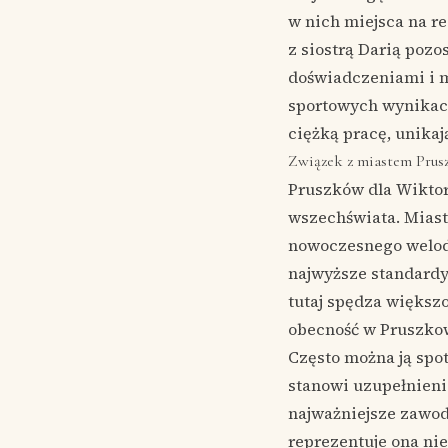
w nich miejsca na re
z siostrą Darią pozo
doświadczeniami i m
sportowych wynikach
ciężką pracę, unika
Związek z miastem Pru
Pruszków dla Wiktori
wszechświata. Miast
nowoczesnego welodr
najwyższe standardy
tutaj spędza większo
obecność w Pruszkowi
Często można ją spot
stanowi uzupełnieni
najważniejsze zawody
reprezentuje ona nie