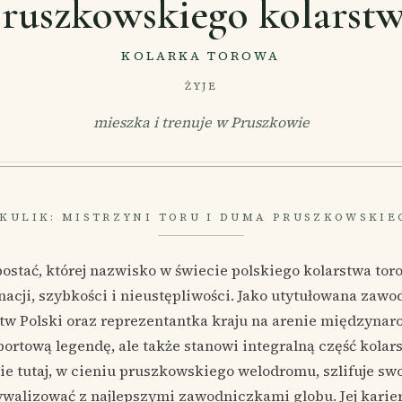
ruszkowskiego kolarst
KOLARKA TOROWA
ŻYJE
mieszka i trenuje w Pruszkowie
IKULIK: MISTRZYNI TORU I DUMA PRUSZKOWSKI
postać, której nazwisko w świecie polskiego kolarstwa tor
cji, szybkości i nieustępliwości. Jako utytułowana zawo
tw Polski oraz reprezentantka kraju na arenie międzynaro
portową legendę, ale także stanowi integralną część kolar
e tutaj, w cieniu pruszkowskiego welodromu, szlifuje swo
rywalizować z najlepszymi zawodniczkami globu. Jej karier