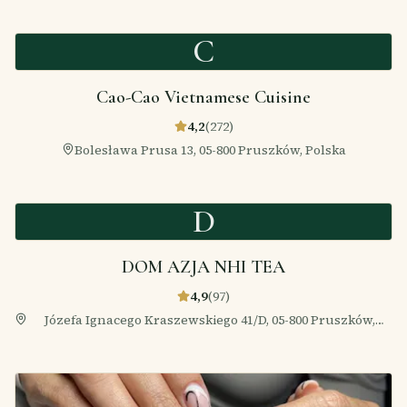
C
Cao-Cao Vietnamese Cuisine
4,2
(
272
)
Bolesława Prusa 13, 05-800 Pruszków, Polska
D
DOM AZJA NHI TEA
4,9
(
97
)
Józefa Ignacego Kraszewskiego 41/D, 05-800 Pruszków,
Polska