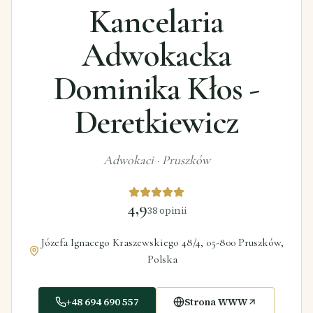
Kancelaria
Adwokacka
Dominika Kłos -
Deretkiewicz
Adwokaci
·
Pruszków
4,9
38
opinii
Józefa Ignacego Kraszewskiego 48/4, 05-800 Pruszków,
Polska
+48 694 690 557
Strona WWW