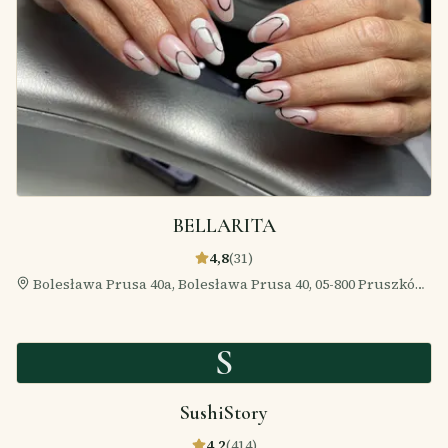
BELLARITA
4,8
(
31
)
Bolesława Prusa 40а, Bolesława Prusa 40, 05-800 Pruszków,
Polska
S
SushiStory
4,2
(
414
)