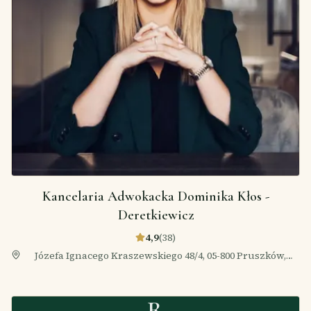
Kancelaria Adwokacka Dominika Kłos -
Deretkiewicz
4,9
(
38
)
Józefa Ignacego Kraszewskiego 48/4, 05-800 Pruszków,
Polska
R