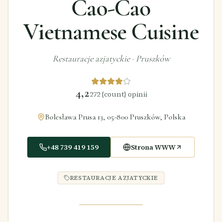
Cao-Cao
Vietnamese Cuisine
Restauracje azjatyckie
·
Pruszków
4,2
272
{count} opinii
Bolesława Prusa 13, 05-800 Pruszków, Polska
+48 739 419 159
Strona WWW
RESTAURACJE AZJATYCKIE