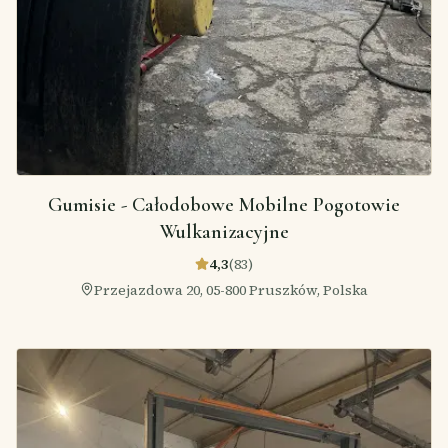
Gumisie - Całodobowe Mobilne Pogotowie
Wulkanizacyjne
4,3
(
83
)
Przejazdowa 20, 05-800 Pruszków, Polska