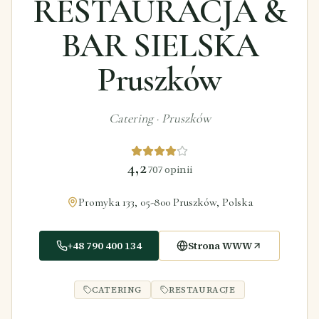
RESTAURACJA &
BAR SIELSKA
Pruszków
Catering
·
Pruszków
4,2
707
opinii
Promyka 133, 05-800 Pruszków, Polska
+48 790 400 134
Strona WWW
CATERING
RESTAURACJE