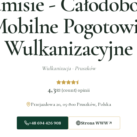
misie - Całodob
obilne Pogotow
Wulkanizacyjne
Wulkanizacja
·
Pruszków
4,3
83
{count} opinii
Przejazdowa 20, 05-800 Pruszków, Polska
+48 694 426 908
Strona WWW