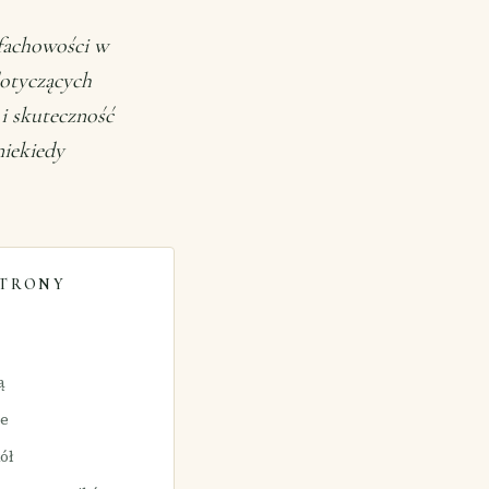
 fachowości w
dotyczących
i skuteczność
niekiedy
STRONY
ą
we
ół