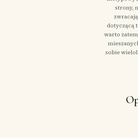
strony, 
zwracają
dotyczącą t
warto zatem
mieszanych
sobie wielo
Op