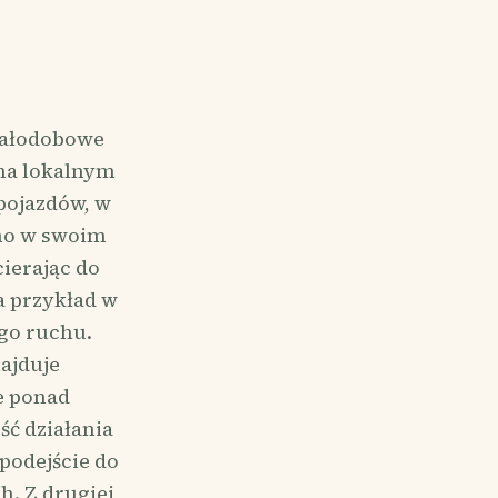
 całodobowe
 na lokalnym
pojazdów, w
no w swoim
ierając do
a przykład w
go ruchu.
ajduje
e ponad
ść działania
podejście do
. Z drugiej