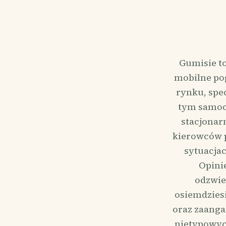
Gumisie to
mobilne pog
rynku, spe
tym samoc
stacjonar
kierowców p
sytuacja
Opini
odzwie
osiemdziesi
oraz zaanga
nietypowyc