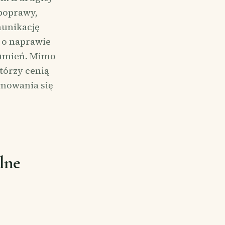
 poprawy,
munikację
i o naprawie
zumień. Mimo
tórzy cenią
jmowania się
lne