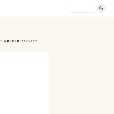
Dodaj firmę
IE WULKANIZACYJNE