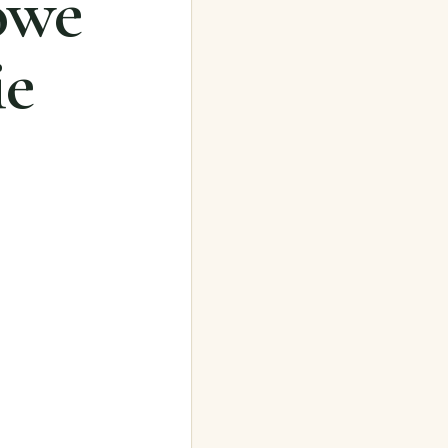
owe
ie