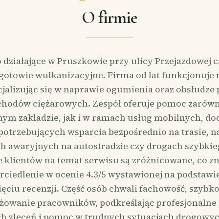
O firmie
 działające w Pruszkowie przy ulicy Przejazdowej
otowie wulkanizacyjne. Firma od lat funkcjonuje
cjalizując się w naprawie ogumienia oraz obsłudze 
hodów ciężarowych. Zespół oferuje pomoc zarów
nym zakładzie, jak i w ramach usług mobilnych, doc
otrzebujących wsparcia bezpośrednio na trasie, n
ch awaryjnych na autostradzie czy drogach szybkie
e klientów na temat serwisu są zróżnicowane, co zn
rciedlenie w ocenie 4.3/5 wystawionej na podstawi
ęciu recenzji. Część osób chwali fachowość, szybko
żowanie pracowników, podkreślając profesjonalne 
h zleceń i pomoc w trudnych sytuacjach drogowych