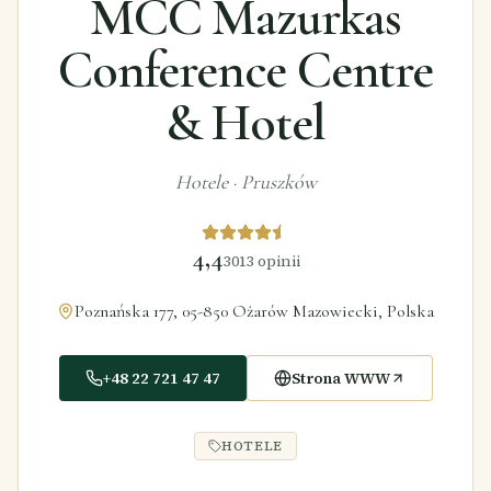
MCC Mazurkas
Conference Centre
& Hotel
Hotele
·
Pruszków
4,4
3013
opinii
Poznańska 177, 05-850 Ożarów Mazowiecki, Polska
+48 22 721 47 47
Strona WWW
HOTELE