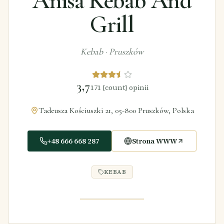
Anisa Kebab And
Grill
Kebab
·
Pruszków
3,7
171
{count} opinii
Tadeusza Kościuszki 21, 05-800 Pruszków, Polska
+48 666 668 287
Strona WWW
KEBAB