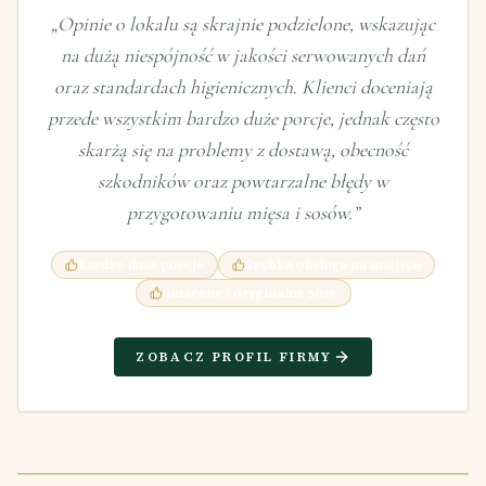
„
Opinie o lokalu są skrajnie podzielone, wskazując
na dużą niespójność w jakości serwowanych dań
oraz standardach higienicznych. Klienci doceniają
przede wszystkim bardzo duże porcje, jednak często
skarżą się na problemy z dostawą, obecność
szkodników oraz powtarzalne błędy w
przygotowaniu mięsa i sosów.
”
Bardzo duże porcje
Szybka obsługa na miejscu
Smaczne i oryginalne sosy
ZOBACZ PROFIL FIRMY