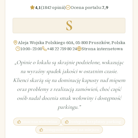
4,1
(1842 opinii)
Ocena portalu
:
7,9
S
Aleja Wojska Polskiego 60A, 05-800 Pruszków, Polska
10:00–23:00
+48 22 759 80 24
Strona internetowa
„
Opinie o lokalu są skrajnie podzielone, wskazując
na wyraźny spadek jakości w ostatnim czasie.
Klienci skarżą się na dominację kapusty nad mięsem
oraz problemy z realizacją zamówień, choć część
osób nadal docenia smak wołowiny i dostępność
parkingu.
”
Smaczna wołowina
Dostępny bezpłatny parking
Dostępność toalety na miejscu