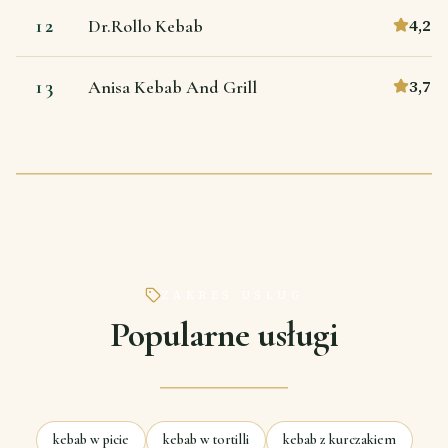
12
4,2
Dr.Rollo Kebab
13
3,7
Anisa Kebab And Grill
ZAKRES USŁUG
Popularne usługi
kebab w picie
kebab w tortilli
kebab z kurczakiem