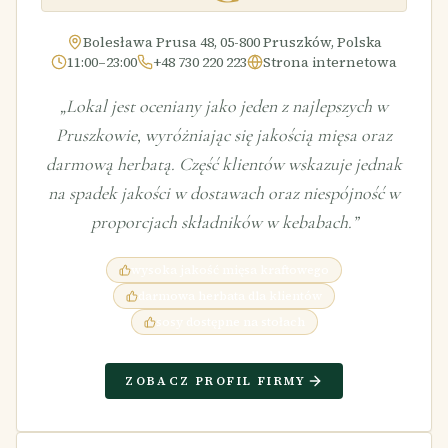
Bolesława Prusa 48, 05-800 Pruszków, Polska
11:00–23:00
+48 730 220 223
Strona internetowa
„
Lokal jest oceniany jako jeden z najlepszych w
Pruszkowie, wyróżniając się jakością mięsa oraz
darmową herbatą. Część klientów wskazuje jednak
na spadek jakości w dostawach oraz niespójność w
proporcjach składników w kebabach.
”
wysoka jakość mięsa kraftowego
darmowa herbata dla klientów
sosy dostępne na stołach
ZOBACZ PROFIL FIRMY