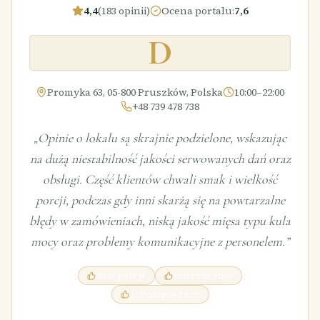
4,4
(183 opinii)
Ocena portalu
:
7,6
D
Promyka 63, 05-800 Pruszków, Polska
10:00–22:00
+48 739 478 738
„
Opinie o lokalu są skrajnie podzielone, wskazując
na dużą niestabilność jakości serwowanych dań oraz
obsługi. Część klientów chwali smak i wielkość
porcji, podczas gdy inni skarżą się na powtarzalne
błędy w zamówieniach, niską jakość mięsa typu kula
mocy oraz problemy komunikacyjne z personelem.
”
duże porcje
smaczne sosy
przystępne ceny