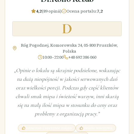
4,2
(89 opinii)
Ocena portalu
:
7,2
D
Róg Pogodnej, Komorowska 24, 05-800 Pruszków,
Polska
10:00–22:00
+48 692 386 060
„
Opinie o lokalu są skrajnie podzielone, wskazując
na dużą niespójność w jakości serwowanych dań
oraz wielkości porcji. Podczas gdy część klientów
chwali smak mięsa i świeżość warzyw, inni skarżą
się na małą ilość mięsa w stosunku do ceny oraz
problemy z organizacją pracy.
”
smaczne i soczyste mięso
świeże warzywa