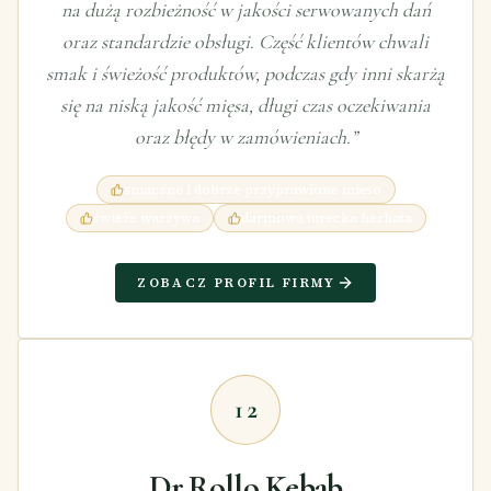
na dużą rozbieżność w jakości serwowanych dań
oraz standardzie obsługi. Część klientów chwali
smak i świeżość produktów, podczas gdy inni skarżą
się na niską jakość mięsa, długi czas oczekiwania
oraz błędy w zamówieniach.
”
smaczne i dobrze przyprawione mięso
świeże warzywa
darmowa turecka herbata
ZOBACZ PROFIL FIRMY
12
Dr.Rollo Kebab