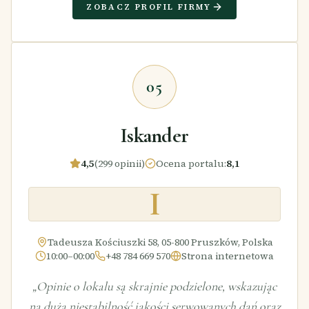
ZOBACZ PROFIL FIRMY
05
Iskander
4,5
(299 opinii)
Ocena portalu
:
8,1
I
Tadeusza Kościuszki 58, 05-800 Pruszków, Polska
10:00–00:00
+48 784 669 570
Strona internetowa
„
Opinie o lokalu są skrajnie podzielone, wskazując
na dużą niestabilność jakości serwowanych dań oraz