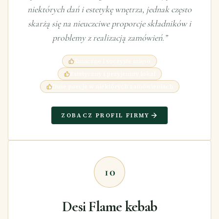
niektórych dań i estetykę wnętrza, jednak często
skarżą się na nieuczciwe proporcje składników i
problemy z realizacją zamówień.
”
Smaczne i soczyste mięso
Estetyczny i przyjemny lokal
Duże porcje w niektórych zamówieniach
ZOBACZ PROFIL FIRMY
10
Desi Flame kebab