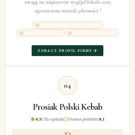
uwagę na niepozorny wygląd lokalu oraz
ograniczone metody płatności.
”
Wysokiej jakości mięso kraftowe
Duże i sycące porcje
Smaczne, domowe sosy
ZOBACZ PROFIL FIRMY
04
Prosiak Polski Kebab
4,3
(731 opinii)
Ocena portalu
:
8,1