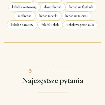
kebab z wołowiną
doner kebab
kebab na frytkach
mix kebab
kebab turecki
kebab na talerzu
kebab z baraniną
falafel kebab
kebab wegetariański
Z KSIĄG MIEJSKICH
Najczęstsze pytania