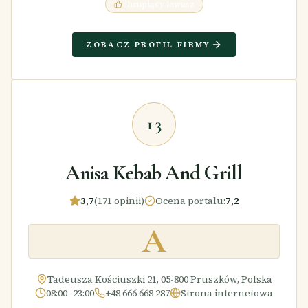
chrupiący lawasz
ZOBACZ PROFIL FIRMY
13
Anisa Kebab And Grill
3,7
(171 opinii)
Ocena portalu
:
7,2
A
Tadeusza Kościuszki 21, 05-800 Pruszków, Polska
08:00–23:00
+48 666 668 287
Strona internetowa