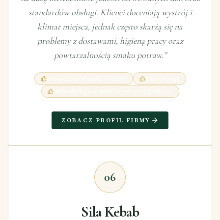
standardów obsługi. Klienci doceniają wystrój i
klimat miejsca, jednak często skarżą się na
problemy z dostawami, higieną pracy oraz
powtarzalnością smaku potraw.
”
przyjemny wystrój i klimat
duże porcje
miła obsługa w niektórych przypadkach
ZOBACZ PROFIL FIRMY
06
Sila Kebab