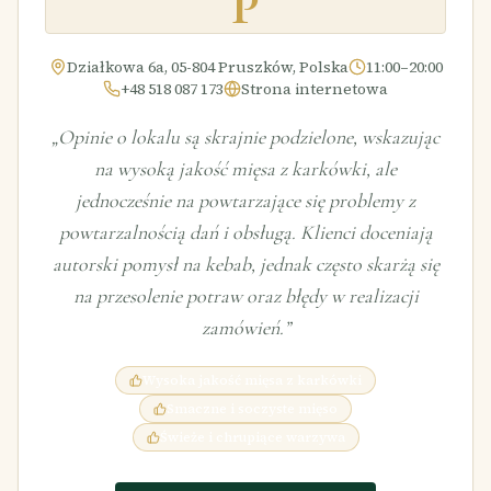
P
Działkowa 6a, 05-804 Pruszków, Polska
11:00–20:00
+48 518 087 173
Strona internetowa
„
Opinie o lokalu są skrajnie podzielone, wskazując
na wysoką jakość mięsa z karkówki, ale
jednocześnie na powtarzające się problemy z
powtarzalnością dań i obsługą. Klienci doceniają
autorski pomysł na kebab, jednak często skarżą się
na przesolenie potraw oraz błędy w realizacji
zamówień.
”
Wysoka jakość mięsa z karkówki
Smaczne i soczyste mięso
Świeże i chrupiące warzywa