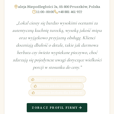
aleja Niepodległości 2a, 05-800 Pruszków, Polska
11:00–00:00
+48 881 461 922
„
Lokal cieszy się bardzo wysokimi ocenami za
autentyczną kuchnię turecką, wysoką jakość mięsa
oraz wyjątkowo przyjazną obsługę. Klienci
doceniają dbałość o detale, takie jak darmowa
herbata czy świeżo wypiekane pieczywo, choć
zdarzają się pojedyncze uwagi dotyczące wielkości
porcji w stosunku do ceny.
”
Bardzo miła i pomocna obsługa
Wysoka jakość i smak mięsa
Darmowa herbata dla klientów
ZOBACZ PROFIL FIRMY