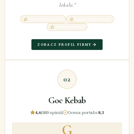
lokalu.
”
Bardzo duże porcje
Bardzo miła obsługa
Świeże warzywa
ZOBACZ PROFIL FIRMY
02
Goc Kebab
4,6
(880 opinii)
Ocena portalu
:
8,3
G