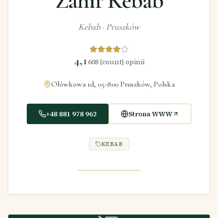
Zahir Kebab
Kebab
·
Pruszków
4,1
608
{count} opinii
Ołówkowa 1d, 05-800 Pruszków, Polska
+48 881 978 962
Strona WWW
KEBAB