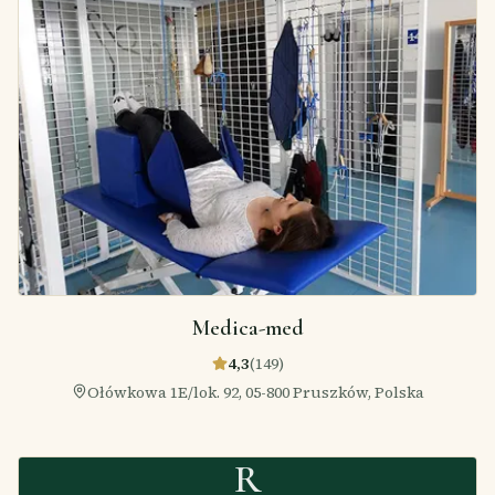
Medica-med
4,3
(
149
)
Ołówkowa 1E/lok. 92, 05-800 Pruszków, Polska
R