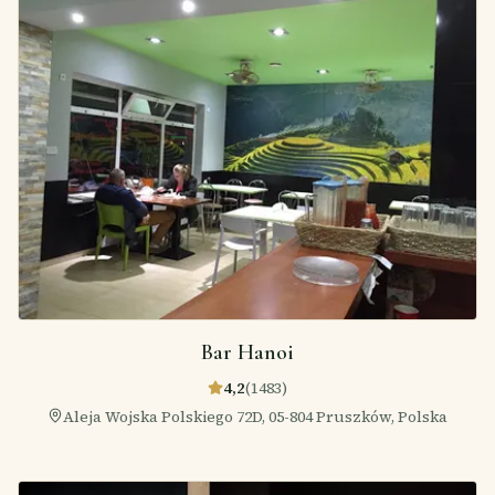
Bar Hanoi
4,2
(
1483
)
Aleja Wojska Polskiego 72D, 05-804 Pruszków, Polska