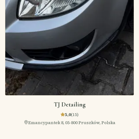
TJ Detailing
5,0
(
15
)
Emancypantek 8, 05-800 Pruszków, Polska