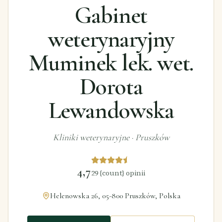
Gabinet
weterynaryjny
Muminek lek. wet.
Dorota
Lewandowska
Kliniki weterynaryjne
·
Pruszków
4,7
29
{count} opinii
Helenowska 26, 05-800 Pruszków, Polska