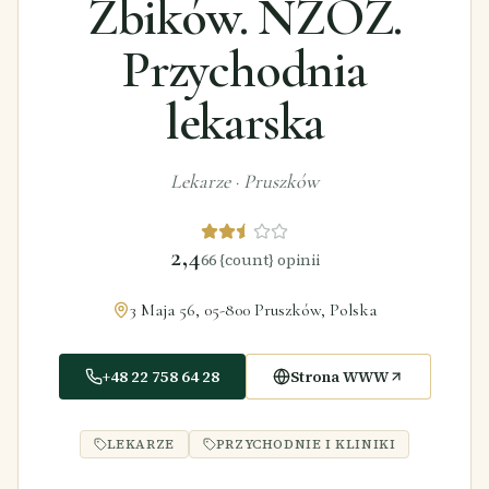
Żbików. NZOZ.
Przychodnia
lekarska
Lekarze
·
Pruszków
2,4
66
{count} opinii
3 Maja 56, 05-800 Pruszków, Polska
+48 22 758 64 28
Strona WWW
LEKARZE
PRZYCHODNIE I KLINIKI