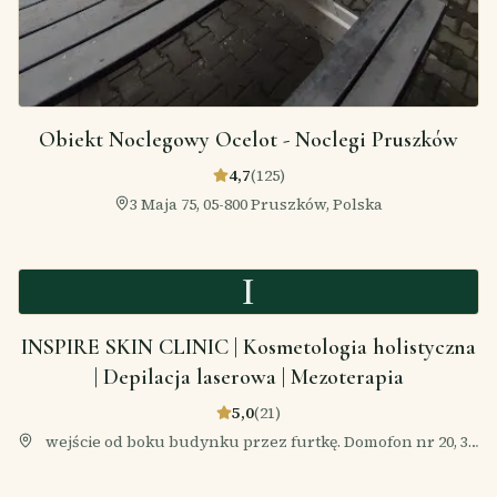
Obiekt Noclegowy Ocelot - Noclegi Pruszków
4,7
(
125
)
3 Maja 75, 05-800 Pruszków, Polska
I
INSPIRE SKIN CLINIC | Kosmetologia holistyczna
| Depilacja laserowa | Mezoterapia
5,0
(
21
)
wejście od boku budynku przez furtkę. Domofon nr 20, 3
Maja 62/U4, 05-800 Pruszków, Polska