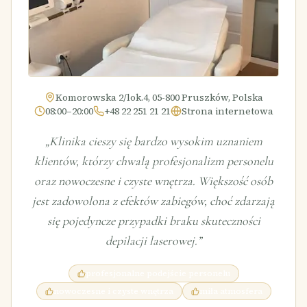
Komorowska 2/lok.4, 05-800 Pruszków, Polska
08:00–20:00
+48 22 251 21 21
Strona internetowa
„
Klinika cieszy się bardzo wysokim uznaniem
klientów, którzy chwalą profesjonalizm personelu
oraz nowoczesne i czyste wnętrza. Większość osób
jest zadowolona z efektów zabiegów, choć zdarzają
się pojedyncze przypadki braku skuteczności
depilacji laserowej.
”
profesjonalne podejście personelu
nowoczesne i czyste wnętrza
miła atmosfera