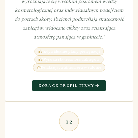
wyróżniające się wysokim poziomem wiedzy
kosmetologicznej oraz indywidualnym podejściem
do potrzeb skóry. Pacjenci podkreślają skuteczność
zabiegów, widoczne efekty oraz relaksującą
atmosferę panującą w gabinecie.
”
Indywidualne plany pielęgnacji
Wysoka skuteczność zabiegów
Relaksująca atmosfera w salonie
ZOBACZ PROFIL FIRMY
12