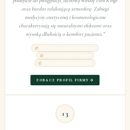
podejście do pielęgnacji, fachową wiedzę Pani Kingi
oraz bardzo relaksującą atmosferę. Zabiegi
medycyny estetycznej i kosmetologiczne
charakteryzują się naturalnymi efektami oraz
wysoką dbałością o komfort pacjenta.
”
holistyczne podejście do klienta
naturalne efekty zabiegów
miła i relaksująca atmosfera
ZOBACZ PROFIL FIRMY
13