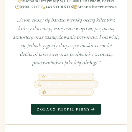
Michała Drzymały 5/1, 05-800 Pruszków, Polska
09:00–21:00
+48 500 016 116
Strona internetowa
„
Salon cieszy się bardzo wysoką oceną klientów,
którzy doceniają estetyczne wnętrza, przyjazną
atmosferę oraz zaangażowanie personelu. Pojawiają
się jednak sygnały dotyczące nieskuteczności
depilacji laserowej oraz problemów z rotacją
pracowników i jakością obsługi.
”
piękne i zadbane wnętrza
profesjonalne masaże kobido
miła i serdeczna obsługa
ZOBACZ PROFIL FIRMY