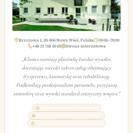
Brzozowa 1, 05-806 Nowa Wieś, Polska
09:00–20:00
+48 22 758 50 05
Strona internetowa
„
Klienci oceniają placówkę bardzo wysoko,
doceniając szeroki zakres usług obejmujący
fryzjerstwo, kosmetykę oraz rehabilitację.
Podkreślają profesjonalizm personelu, przyjazną
atmosferę oraz wysoki standard estetyczny wnętrz.
”
profesjonalne usługi fryzjerskie
skuteczna rehabilitacja i fizjoterapia
wysoki poziom usług kosmetycznych