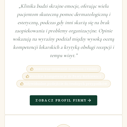
„
Klinika budzi skrajne emocje, oferując wielu
pacjentom skuteczną pomoc dermatologiczną i
estetyczną, podczas gdy inni skarżą się na brak
zaopiekowania i problemy organizacyjne. Opinie
wskazują na wyraźny podział między wysoką oceną
kompetencji lekarskich a krytyką obsługi recepcji i
tempa wizyt.
”
skuteczne usuwanie znamion i zmian
wysokie kompetencje dr Beaty Rutkiewicz
indywidualne podejście do trudnych przypadków
ZOBACZ PROFIL FIRMY