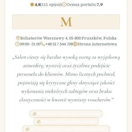
4,8
(111 opinii)
Ocena portalu
:
7,9
M
Bohaterów Warszawy 4, 05-800 Pruszków, Polska
09:00–21:00
+48 517 544 708
Strona internetowa
„
Salon cieszy się bardzo wysoką oceną za wyjątkową
atmosferę, wystrój oraz życzliwe podejście
personelu do klientów. Mimo licznych pochwał,
pojawiają się krytyczne głosy dotyczące jakości
wykonania niektórych zabiegów oraz braku
elastyczności w kwestii wymiany voucherów.
”
Wyjątkowa i relaksująca atmosfera
Bardzo miła i życzliwa obsługa
Profesjonalne przekłuwanie uszu dzieciom