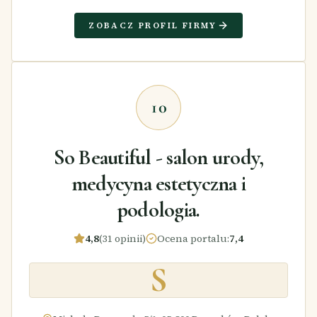
ZOBACZ PROFIL FIRMY
10
So Beautiful - salon urody,
medycyna estetyczna i
podologia.
4,8
(31 opinii)
Ocena portalu
:
7,4
S