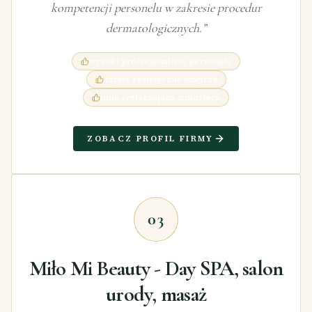
kompetencji personelu w zakresie procedur
dermatologicznych.
”
wysoki profesjonalizm personelu
czyste i estetyczne wnętrza
miła i relaksująca atmosfera
ZOBACZ PROFIL FIRMY
03
Miło Mi Beauty - Day SPA, salon
urody, masaż