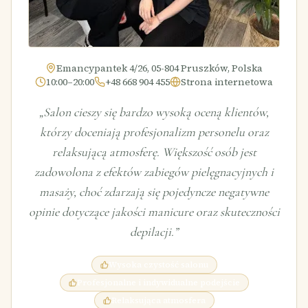
Emancypantek 4/26, 05-804 Pruszków, Polska
10:00–20:00
+48 668 904 455
Strona internetowa
„
Salon cieszy się bardzo wysoką oceną klientów,
którzy doceniają profesjonalizm personelu oraz
relaksującą atmosferę. Większość osób jest
zadowolona z efektów zabiegów pielęgnacyjnych i
masaży, choć zdarzają się pojedyncze negatywne
opinie dotyczące jakości manicure oraz skuteczności
depilacji.
”
Wysoka czystość salonu
Profesjonalne i indywidualne podejście
Relaksująca atmosfera