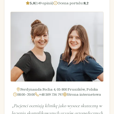
5,0
(149 opinii)
Ocena portalu
:
8,2
Ferdynanda Focha 4, 05-800 Pruszków, Polska
08:00–20:00
+48 509 736 797
Strona internetowa
„
Pacjenci oceniają klinikę jako wysoce skuteczną w
leczeniu skomplikowanych urazów ortopedycznych