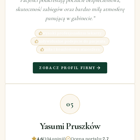
skuteczność zabiegów oraz bardzo miłą atmosferę
panującą w gabinecie.
”
wysoki profesjonalizm lekarzy
indywidualne podejście do pacjenta
miła i komfortowa atmosfera
ZOBACZ PROFIL FIRMY
05
Yasumi Pruszków
4,6
(104 opinii)
Ocena portalu
:
7,7