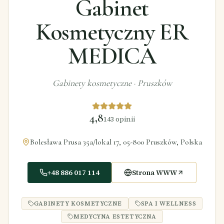
Gabinet
Kosmetyczny ER
MEDICA
Gabinety kosmetyczne
·
Pruszków
4,8
143
opinii
Bolesława Prusa 35a/lokal 17, 05-800 Pruszków, Polska
+48 886 017 114
Strona WWW
GABINETY KOSMETYCZNE
SPA I WELLNESS
MEDYCYNA ESTETYCZNA