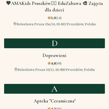
💙AMAKids Pruszków🤹‍♂️ EduZabawa 🎨 Zajęcia
dla dzieci
5,0
(
14
)
Bolesława Prusa 35a/16, 05-802 Pruszków, Polska
D
Doprawieni
4,8
(
69
)
Bolesława Prusa 35/11, 05-800 Pruszków, Polska
A
Apteka "Ceramiczna"
4,2
(
56
)