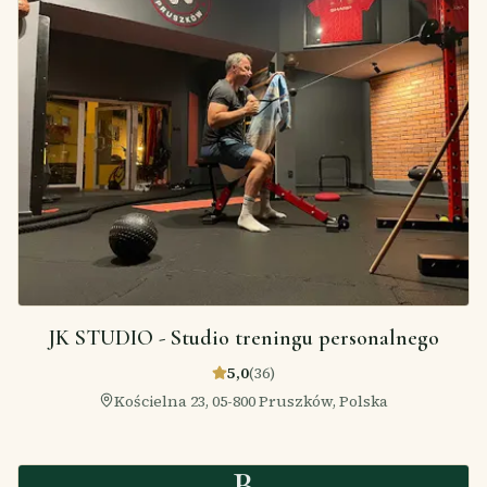
JK STUDIO - Studio treningu personalnego
5,0
(
36
)
Kościelna 23, 05-800 Pruszków, Polska
B