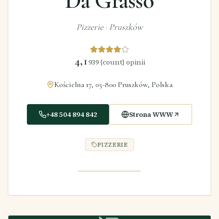
Da Grasso
Pizzerie
·
Pruszków
4,1
939
{count} opinii
Kościelna 17, 05-800 Pruszków, Polska
+48 504 894 842
Strona WWW
PIZZERIE