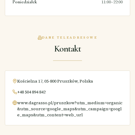
Poniedziałek
11:00–22:00
DANE TELEADRESOWE
Kontakt
Kościelna 17, 05-800 Pruszków, Polska
+48 504 894 842
www.dagrasso.pl/pruszkow?utm_medium=organic
&utm_source=google_maps&utm_campaign=googl
e_maps&utm_content=web_url