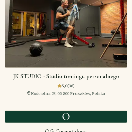
JK STUDIO - Studio treningu personalnego
5,0
(
36
)
Kościelna 23, 05-800 Pruszków, Polska
O
OG Cosmetology