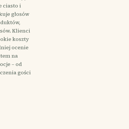
ciasto i
akuje głosów
oduktów,
sów. Klienci
sokie koszty
niej ocenie
ktem na
ocje – od
czenia gości