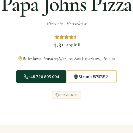
Papa Johns Pizza
Pizzerie
·
Pruszków
4,3
139
opinii
Bolesława Prusa 35A/22, 05-802 Pruszków, Polska
+48 720 805 004
Strona WWW
PIZZERIE