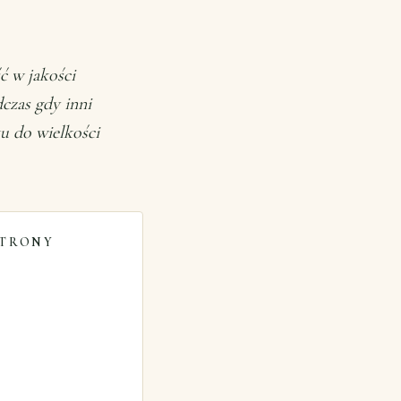
ć w jakości
czas gdy inni
u do wielkości
STRONY