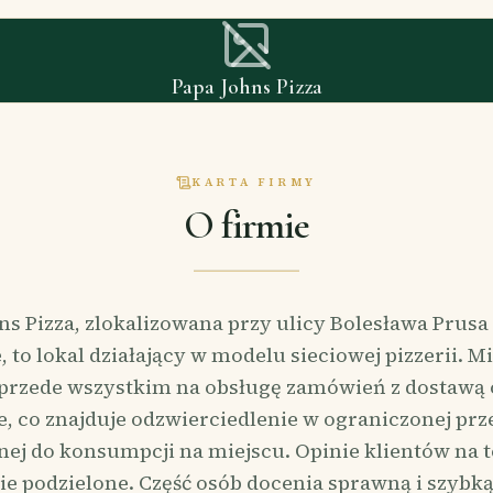
Papa Johns Pizza
KARTA FIRMY
O firmie
ns Pizza, zlokalizowana przy ulicy Bolesława Prusa
 to lokal działający w modelu sieciowej pizzerii. Mie
przede wszystkim na obsługę zamówień z dostawą 
e, co znajduje odzwierciedlenie w ograniczonej prz
ej do konsumpcji na miejscu. Opinie klientów na 
ie podzielone. Część osób docenia sprawną i szybką 