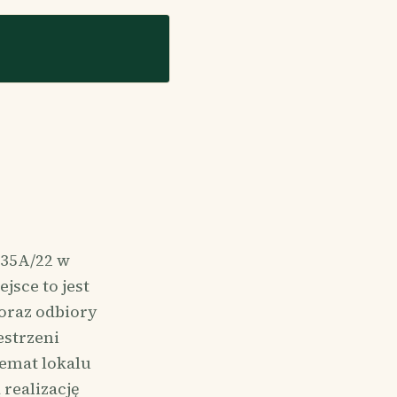
 35A/22 w
jsce to jest
oraz odbiory
estrzeni
temat lokalu
realizację