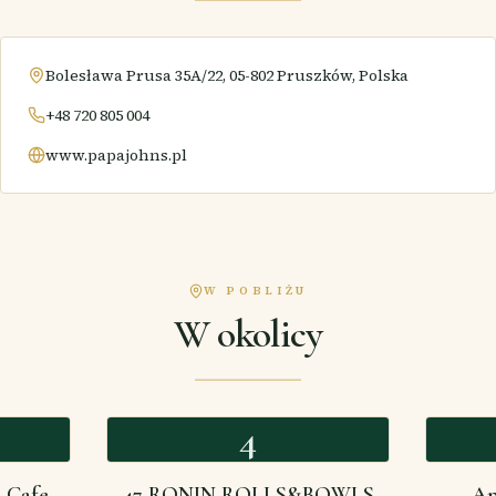
Bolesława Prusa 35A/22, 05-802 Pruszków, Polska
+48 720 805 004
www.papajohns.pl
W POBLIŻU
W okolicy
4
 Cafe
47 RONIN ROLLS&BOWLS
Ap