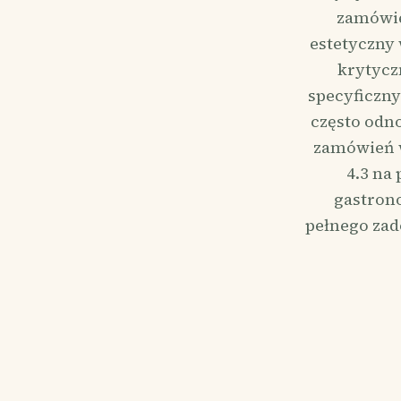
zamówie
estetyczny 
krytycz
specyficzny
często odno
zamówień w
4.3 na
gastrono
pełnego zad