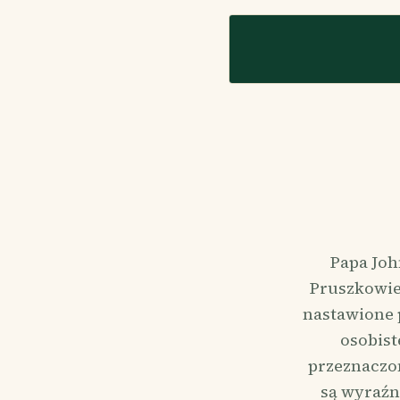
Papa Joh
Pruszkowie,
nastawione 
osobist
przeznaczon
są wyraźn