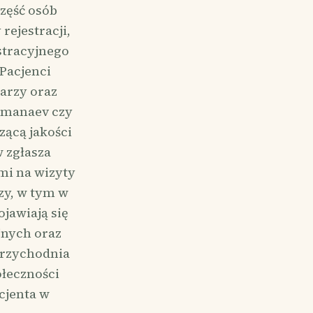
Część osób
ejestracji,
stracyjnego
Pacjenci
arzy oraz
 Imanaev czy
zącą jakości
 zgłasza
ami na wizyty
zy, w tym w
jawiają się
jnych oraz
przychodnia
ołeczności
cjenta w