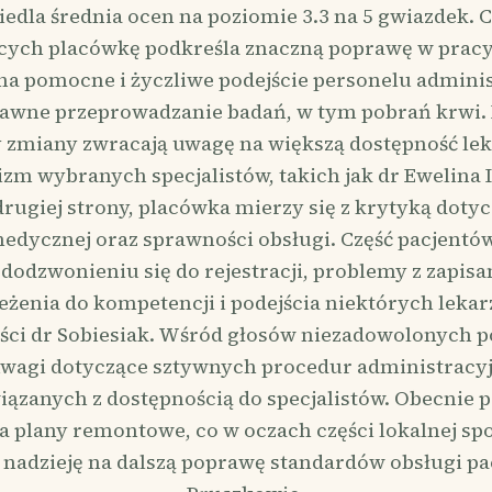
edla średnia ocen na poziomie 3.3 na 5 gwiazdek. 
cych placówkę podkreśla znaczną poprawę w pracy r
na pomocne i życzliwe podejście personelu admini
rawne przeprowadzanie badań, w tym pobrań krwi. 
 zmiany zwracają uwagę na większą dostępność lek
izm wybranych specjalistów, takich jak dr Ewelina
 drugiej strony, placówka mierzy się z krytyką dotyc
medycznej oraz sprawności obsługi. Część pacjentów
dodzwonieniu się do rejestracji, problemy z zapis
zeżenia do kompetencji i podejścia niektórych lekar
ści dr Sobiesiak. Wśród głosów niezadowolonych po
wagi dotyczące sztywnych procedur administracy
ązanych z dostępnością do specjalistów. Obecnie 
 plany remontowe, co w oczach części lokalnej sp
 nadzieję na dalszą poprawę standardów obsługi pa