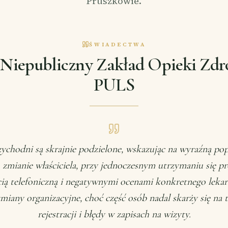
Pruszkowie.
ŚWIADECTWA
 Niepubliczny Zakład Opieki Zdr
PULS
ychodni są skrajnie podzielone, wskazując na wyraźną pop
 zmianie właściciela, przy jednoczesnym utrzymaniu się 
ią telefoniczną i negatywnymi ocenami konkretnego lekarz
zmiany organizacyjne, choć część osób nadal skarży się na 
rejestracji i błędy w zapisach na wizyty.