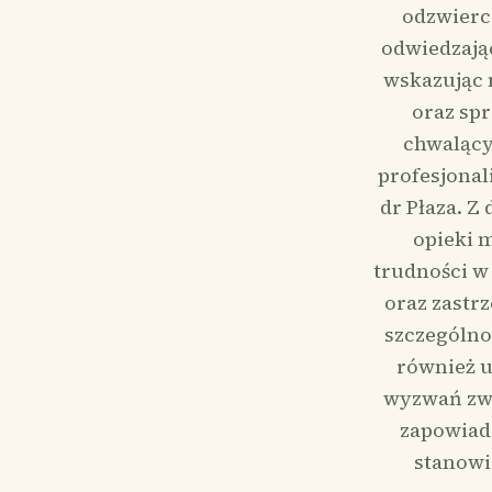
odzwierci
odwiedzają
wskazując 
oraz sp
chwalący
profesjonal
dr Płaza. Z
opieki 
trudności w 
oraz zastr
szczególno
również u
wyzwań zwi
zapowiada
stanowi