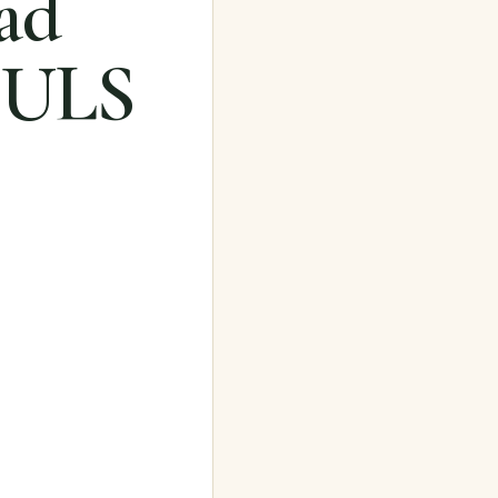
ad
PULS