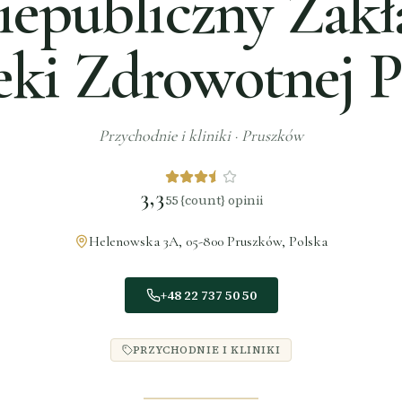
iepubliczny Zakł
eki Zdrowotnej 
Przychodnie i kliniki
·
Pruszków
3,3
55
{count} opinii
Helenowska 3A, 05-800 Pruszków, Polska
+48 22 737 50 50
PRZYCHODNIE I KLINIKI