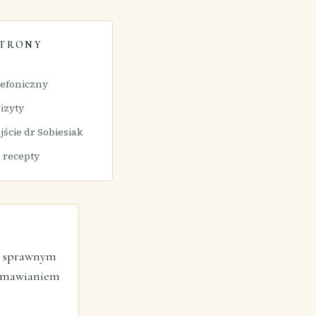
STRONY
lefoniczny
izyty
jście dr Sobiesiak
 recepty
 i sprawnym
 umawianiem