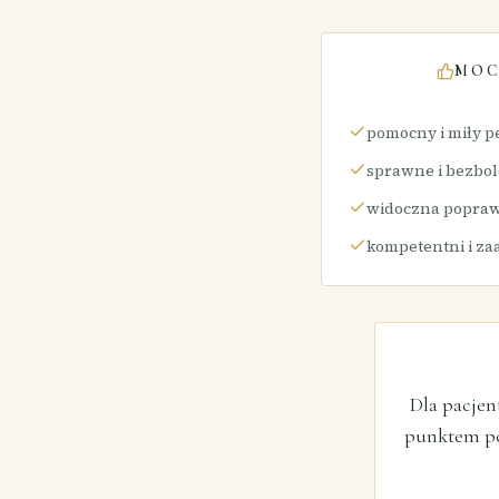
MOC
pomocny i miły p
sprawne i bezbol
widoczna poprawa
kompetentni i za
Dla pacjen
punktem po