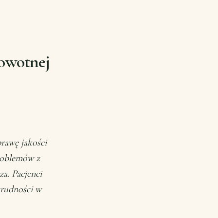
owotnej
rawę jakości
problemów z
a. Pacjenci
trudności w