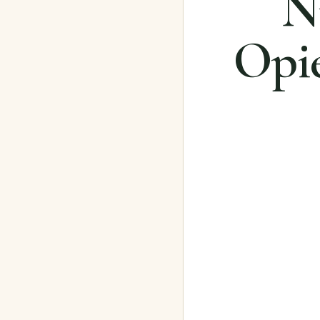
N
Opi