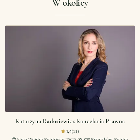
W okolicy
Katarzyna Radosiewicz Kancelaria Prawna
4,4
(
11
)
Aleja Wojska Polskiego 25/25, 05-800 Pruszków, Polska