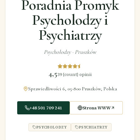
Poradnia Promyk
Psycholodzy i
Psychiatrzy
Psycholodzy
·
Pruszków
4,5
39
{count} opinii
Sprawiedliwości 6, 05-800 Pruszków, Polska
+48 501 709 241
Strona WWW
PSYCHOLODZY
PSYCHIATRZY