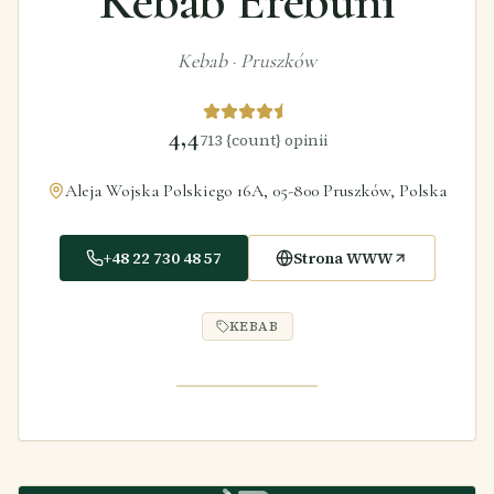
Kebab Erebuni
Kebab
·
Pruszków
4,4
713
{count} opinii
Aleja Wojska Polskiego 16A, 05-800 Pruszków, Polska
+48 22 730 48 57
Strona WWW
KEBAB