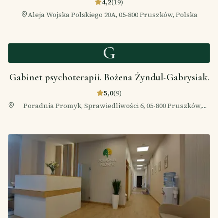
4,2
(
19
)
Aleja Wojska Polskiego 20A, 05-800 Pruszków, Polska
G
Gabinet psychoterapii. Bożena Żyndul-Gabrysiak.
5,0
(
9
)
Poradnia Promyk, Sprawiedliwości 6, 05-800 Pruszków,
Polska