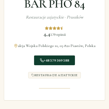
BAR PHỞ 84
Restauracje azjatyckie
·
Pruszków
4,4
179
opinii
aleja Wojska Polskiego 10, 05-820 Piastów, Polska
+48 579 369 588
RESTAURACJE AZJATYCKIE