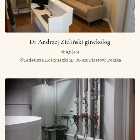
Dr Andrzej Zieliński ginekolog
4,5
(
45
)
Tadeusza Kościuszki 2B, 05-820 Piastów, Polska