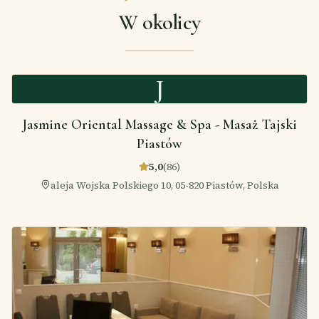
W okolicy
J
Jasmine Oriental Massage & Spa - Masaż Tajski
Piastów
5,0
(
86
)
aleja Wojska Polskiego 10, 05-820 Piastów, Polska