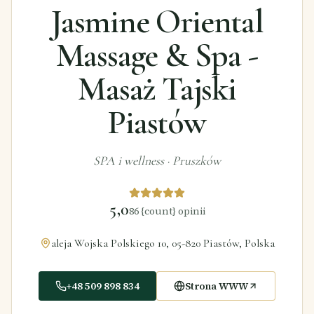
Jasmine Oriental
Massage & Spa -
Masaż Tajski
Piastów
SPA i wellness
·
Pruszków
5,0
86
{count} opinii
aleja Wojska Polskiego 10, 05-820 Piastów, Polska
+48 509 898 834
Strona WWW