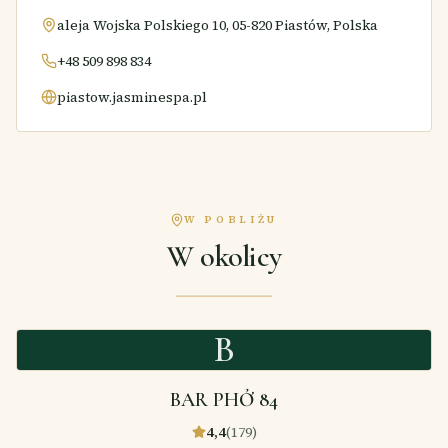
aleja Wojska Polskiego 10, 05-820 Piastów, Polska
+48 509 898 834
piastow.jasminespa.pl
W POBLIŻU
W okolicy
B
BAR PHỞ 84
4,4
(
179
)