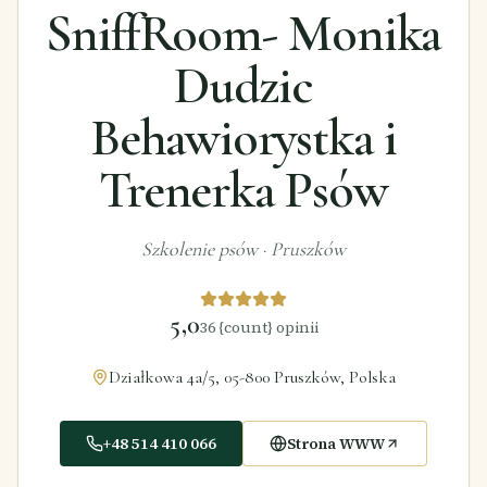
SniffRoom- Monika
Dudzic
Behawiorystka i
Trenerka Psów
Szkolenie psów
·
Pruszków
5,0
36
{count} opinii
Działkowa 4a/5, 05-800 Pruszków, Polska
+48 514 410 066
Strona WWW