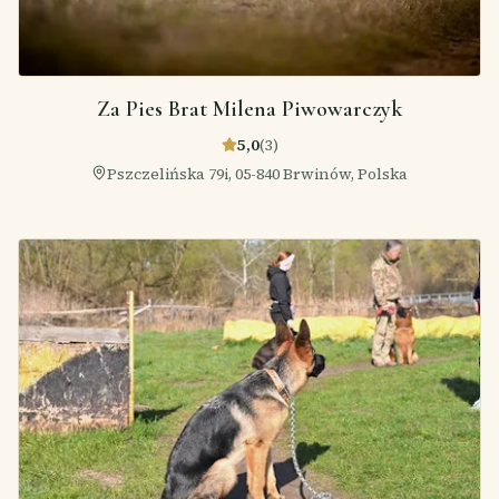
Za Pies Brat Milena Piwowarczyk
5,0
(
3
)
Pszczelińska 79i, 05-840 Brwinów, Polska