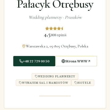
Pałacyk Otrębusy
Wedding plannerzy
·
Pruszków
4,5
808
opinii
Warszawska 2, 05-805 Otrębusy, Polska
+48 22 729 00 50
Strona WWW
WEDDING PLANNERZY
WYNAJEM SAL I NAMIOTÓW
HOTELE