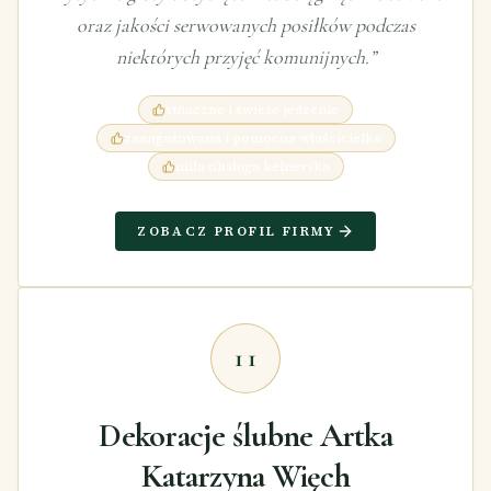
oraz jakości serwowanych posiłków podczas
niektórych przyjęć komunijnych.
”
smaczne i świeże jedzenie
zaangażowana i pomocna właścicielka
miła obsługa kelnerska
ZOBACZ PROFIL FIRMY
11
Dekoracje ślubne Artka
Katarzyna Więch