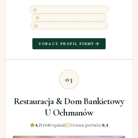
klimatyczne wnętrze dawnej fabryki
smaczne tradycyjne polskie dania
duże porcje w przystępnych cenach
ZOBACZ PROFIL FIRMY
03
Restauracja & Dom Bankietowy
U Ochmanów
4,7
(1040 opinii)
Ocena portalu
:
8,4