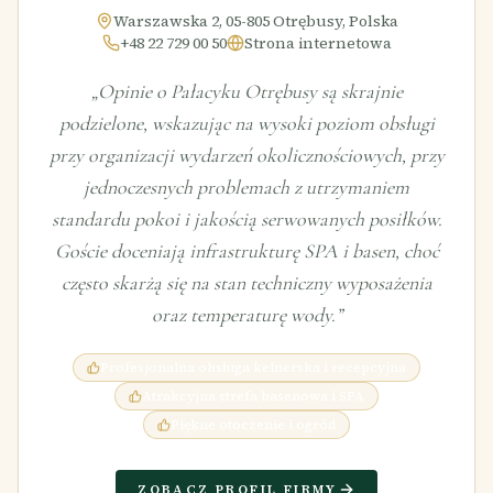
Warszawska 2, 05-805 Otrębusy, Polska
+48 22 729 00 50
Strona internetowa
„
Opinie o Pałacyku Otrębusy są skrajnie
podzielone, wskazując na wysoki poziom obsługi
przy organizacji wydarzeń okolicznościowych, przy
jednoczesnych problemach z utrzymaniem
standardu pokoi i jakością serwowanych posiłków.
Goście doceniają infrastrukturę SPA i basen, choć
często skarżą się na stan techniczny wyposażenia
oraz temperaturę wody.
”
Profesjonalna obsługa kelnerska i recepcyjna
Atrakcyjna strefa basenowa i SPA
Piękne otoczenie i ogród
ZOBACZ PROFIL FIRMY