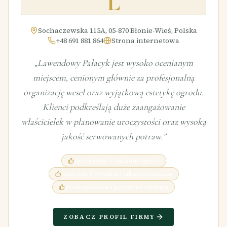
L
Sochaczewska 115A, 05-870 Błonie-Wieś, Polska
+48 691 881 864
Strona internetowa
„
Lawendowy Pałacyk jest wysoko ocenianym
miejscem, cenionym głównie za profesjonalną
organizację wesel oraz wyjątkową estetykę ogrodu.
Klienci podkreślają duże zaangażowanie
właścicielek w planowanie uroczystości oraz wysoką
jakość serwowanych potraw.
”
przepiękny i zadbany ogród
smaczne i wysokiej jakości jedzenie
profesjonalna i pomocna obsługa
ZOBACZ PROFIL FIRMY