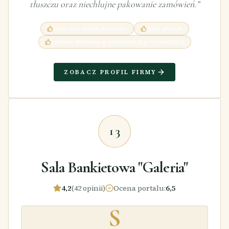
tłuszczu oraz niechlujne pakowanie zamówień.
”
smaczne dania domowe
duże porcje
szybka dostawa w niektórych przypadkach
ZOBACZ PROFIL FIRMY
13
Sala Bankietowa "Galeria"
4,2
(42 opinii)
Ocena portalu
:
6,5
S