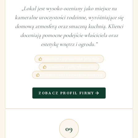
„
Lokal jest wysoko oceniany jako miejsce na
kameralne uroczystości rodzinne, wyróżniające się
domową atmosferą oraz smaczną kuchnią. Klienci
doceniają pomocne podejście właściciela oraz
estetykę wnętrz i ogrodu.
”
smaczne i wyśmienite jedzenie
pomocny i miły właściciel
klimatyczne i kameralne wnętrza
ZOBACZ PROFIL FIRMY
09