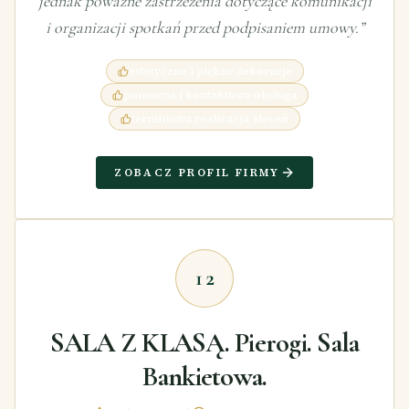
jednak poważne zastrzeżenia dotyczące komunikacji
i organizacji spotkań przed podpisaniem umowy.
”
estetyczne i piękne dekoracje
pomocna i kontaktowa obsługa
terminowa realizacja zleceń
ZOBACZ PROFIL FIRMY
12
SALA Z KLASĄ. Pierogi. Sala
Bankietowa.