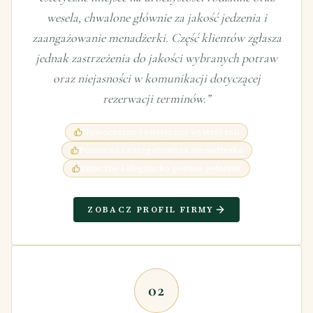
wesela, chwalone głównie za jakość jedzenia i
zaangażowanie menadżerki. Część klientów zgłasza
jednak zastrzeżenia do jakości wybranych potraw
oraz niejasności w komunikacji dotyczącej
rezerwacji terminów.
”
Nowoczesny i estetyczny wystrój sali
Pomocna i zaangażowana menadżerka
Smaczne i elegancko podane jedzenie
ZOBACZ PROFIL FIRMY
02