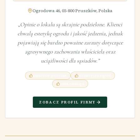
Ogrodowa 46, 05-800 Pruszków, Polska
„
Opinie o lokalu są skrajnie podzielone. Klienci
chwalą estetykę ogrodu i jakość jedzenia, jednak
pojawiają się bardzo poważne zarzuty dotyczące
agresywnego zachowania właściciela oraz
uciążliwości dla sąsiadów.
”
smaczne jedzenie
atrakcyjny ogród
miła obsługa
ZOBACZ PROFIL FIRMY