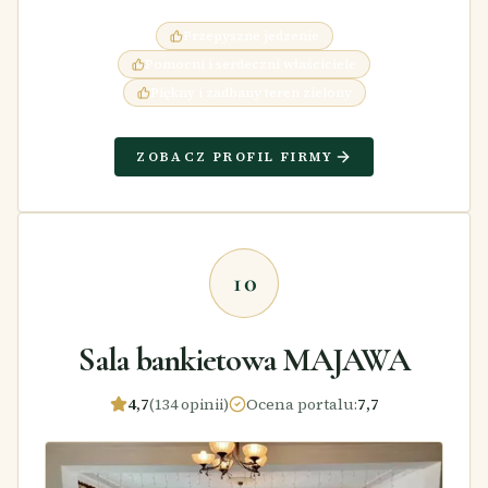
Przepyszne jedzenie
Pomocni i serdeczni właściciele
Piękny i zadbany teren zielony
ZOBACZ PROFIL FIRMY
10
Sala bankietowa MAJAWA
4,7
(134 opinii)
Ocena portalu
:
7,7