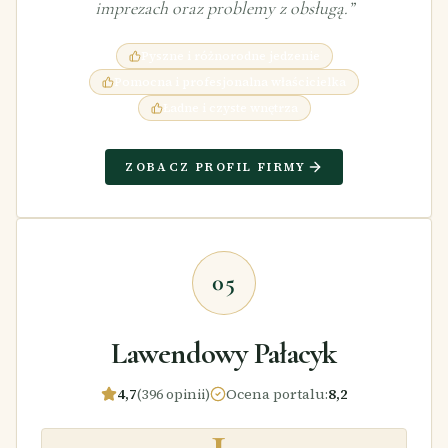
imprezach oraz problemy z obsługą.
”
Pyszne i różnorodne jedzenie
Pomocna i profesjonalna właścicielka
Ładne i czyste wnętrza
ZOBACZ PROFIL FIRMY
05
Lawendowy Pałacyk
4,7
(396 opinii)
Ocena portalu
:
8,2