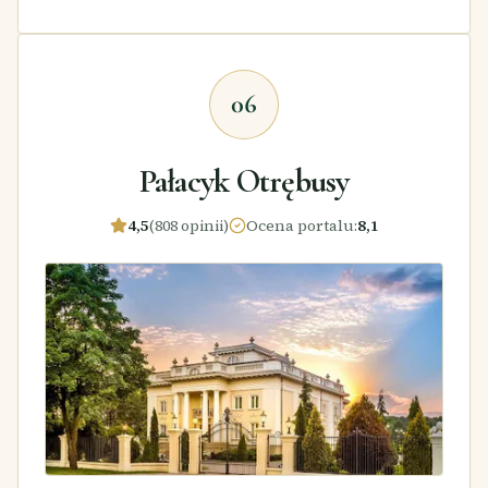
06
Pałacyk Otrębusy
4,5
(808 opinii)
Ocena portalu
:
8,1