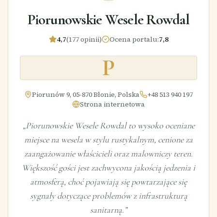
Piorunowskie Wesele Rowdal
4,7
(177 opinii)
Ocena portalu
:
7,8
P
Piorunów 9, 05-870 Błonie, Polska
+48 513 940 197
Strona internetowa
„
Piorunowskie Wesele Rowdal to wysoko oceniane
miejsce na wesela w stylu rustykalnym, cenione za
zaangażowanie właścicieli oraz malowniczy teren.
Większość gości jest zachwycona jakością jedzenia i
atmosferą, choć pojawiają się powtarzające się
sygnały dotyczące problemów z infrastrukturą
sanitarną.
”