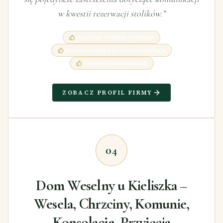
w kwestii rezerwacji stolików.
”
smaczne i świeże jedzenie
profesjonalna i pomocna obsługa
elegancki wystrój sali
ZOBACZ PROFIL FIRMY
04
Dom Weselny u Kieliszka –
Wesela, Chrzciny, Komunie,
Konsolacje, Przyjęcia