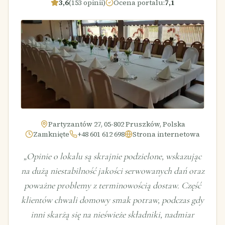
3,6
(153 opinii)
Ocena portalu
:
7,1
Partyzantów 27, 05-802 Pruszków, Polska
Zamknięte
+48 601 612 698
Strona internetowa
„
Opinie o lokalu są skrajnie podzielone, wskazując
na dużą niestabilność jakości serwowanych dań oraz
poważne problemy z terminowością dostaw. Część
klientów chwali domowy smak potraw, podczas gdy
inni skarżą się na nieświeże składniki, nadmiar