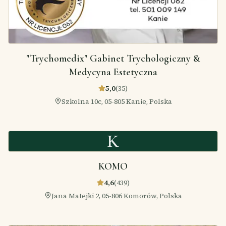
"Trychomedix" Gabinet Trychologiczny &
Medycyna Estetyczna
5,0
(
35
)
Szkolna 10c, 05-805 Kanie, Polska
K
KOMO
4,6
(
439
)
Jana Matejki 2, 05-806 Komorów, Polska