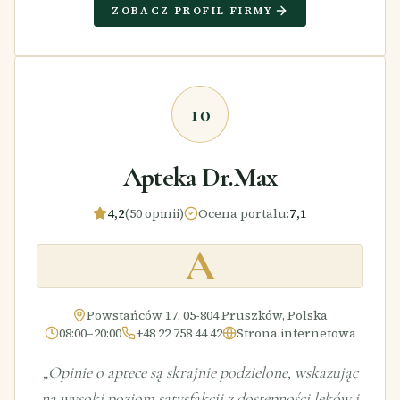
ZOBACZ PROFIL FIRMY
10
Apteka Dr.Max
4,2
(50 opinii)
Ocena portalu
:
7,1
A
Powstańców 17, 05-804 Pruszków, Polska
08:00–20:00
+48 22 758 44 42
Strona internetowa
„
Opinie o aptece są skrajnie podzielone, wskazując
na wysoki poziom satysfakcji z dostępności leków i