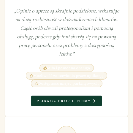
„
Opinie o aptece są skrajnie podzielone, wskazując
na dużą rozbieżność w doświadczeniach klientów.
Część osób chwali profesjonalizm i pomocną
obsługę, podczas gdy inni skarżą się na powolną
pracę personelu oraz problemy z dostępnością
leków.
”
Miła i pomocna obsługa
Możliwość zamawiania przez aplikację
Dostępność miejsc parkingowych
ZOBACZ PROFIL FIRMY