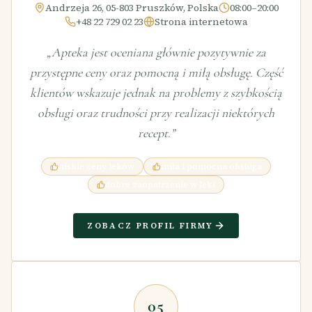
Andrzeja 26, 05-803 Pruszków, Polska
08:00–20:00
+48 22 729 02 23
Strona internetowa
„
Apteka jest oceniana głównie pozytywnie za
przystępne ceny oraz pomocną i miłą obsługę. Część
klientów wskazuje jednak na problemy z szybkością
obsługi oraz trudności przy realizacji niektórych
recept.
”
niskie ceny leków
miła i pomocna obsługa
dobre zaopatrzenie w leki
ZOBACZ PROFIL FIRMY
05