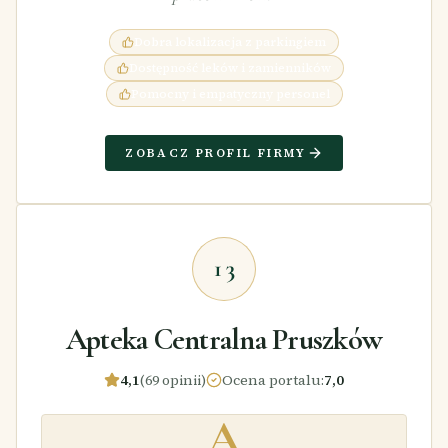
Dobra lokalizacja z parkingiem
Dostępność leków i zamienników
Pomocny i empatyczny personel
ZOBACZ PROFIL FIRMY
13
Apteka Centralna Pruszków
4,1
(69 opinii)
Ocena portalu
:
7,0
A