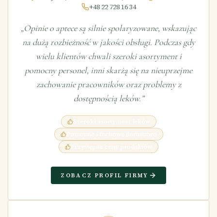
+48 22 728 16 34
„
Opinie o aptece są silnie spolaryzowane, wskazując
na dużą rozbieżność w jakości obsługi. Podczas gdy
wielu klientów chwali szeroki asortyment i
pomocny personel, inni skarżą się na nieuprzejme
zachowanie pracowników oraz problemy z
dostępnością leków.
”
Szeroki asortyment leków
Pomocne i fachowe doradztwo
Przystępne ceny produktów
ZOBACZ PROFIL FIRMY