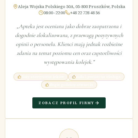
Aleja Wojska Polskiego 50A, 05-800 Pruszków, Polska
08:00–22:00
+48 22 728 48 56
„
Apteka jest oceniana jako dobrze zaopatrzona i
dogodnie zlokalizowana, z przewagą pozytywnych
opinii o personelu. Klienci mają jednak rozbieżne
zdania na temat poziomu cen oraz częstotliwości
występowania kolejek.
”
duży asortyment leków
miła i pomocna obsługa
długie godziny otwarcia
ZOBACZ PROFIL FIRMY