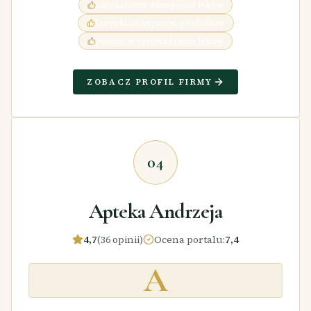
całodobowa dostępność leków
szeroki asortyment produktów
pomoc w sprowadzaniu leków
ZOBACZ PROFIL FIRMY
04
Apteka Andrzeja
4,7
(36 opinii)
Ocena portalu
:
7,4
A