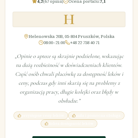
4,2
(67 opinii)
Ocena portalu
:
7,1
H
Helenowska 20B, 05-804 Pruszków, Polska
08:00–21:00
+48 22 758 40 71
„
Opinie o aptece są skrajnie podzielone, wskazując
na dużą rozbieżność w doświadczeniach klientów.
Część osób chwali placówkę za dostępność leków i
ceny, podczas gdy inni skarżą się na problemy z
organizacją pracy, długie kolejki oraz błędy w
obsłudze.
”
przystępne ceny leków
miła i pomocna obsługa
dobra dostępność leków