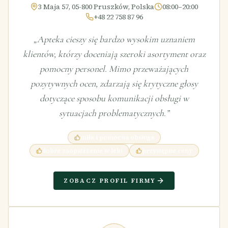
3 Maja 57, 05-800 Pruszków, Polska
08:00–20:00
+48 22 758 87 96
„
Apteka cieszy się bardzo wysokim uznaniem
klientów, którzy doceniają szeroki asortyment oraz
pomocny personel. Mimo przeważających
pozytywnych ocen, zdarzają się krytyczne głosy
dotyczące sposobu komunikacji obsługi w
sytuacjach problematycznych.
”
miła i pomocna obsługa
dobre zaopatrzenie w leki
przystępne ceny
ZOBACZ PROFIL FIRMY