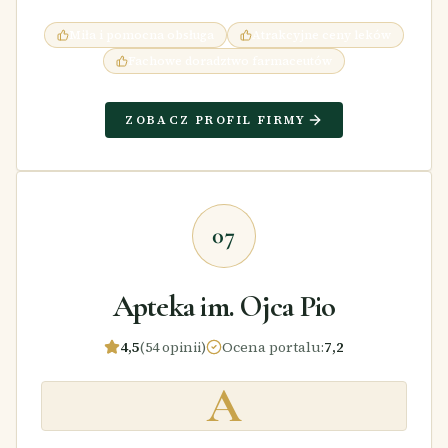
Miła i pomocna obsługa
Atrakcyjne ceny leków
Fachowe doradztwo farmaceutów
ZOBACZ PROFIL FIRMY
07
Apteka im. Ojca Pio
4,5
(54 opinii)
Ocena portalu
:
7,2
A