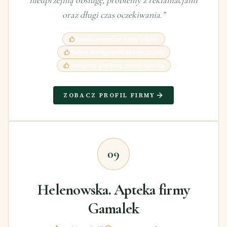
nieuprzejmą obsługę, problemy z reklamacjami
oraz długi czas oczekiwania.
”
konkurencyjne ceny leków
dobra dostępność asortymentu
dostępny parking przed apteką
ZOBACZ PROFIL FIRMY
09
Helenowska. Apteka firmy
Gamalek