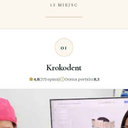
13 MIEJSC
01
Krokodent
4,8
(275 opinii)
Ocena portalu
:
8,3