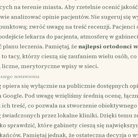
ących na terenie miasta. Aby rzetelnie ocenić jakość
wie analizować opinie pacjentów. Nie sugeruj się w
unktową; zwróć uwagę na treść recenzji. Pacjenci 
podejście lekarza do pacjenta, atmosferę w gabinec
ć planu leczenia. Pamiętaj, że
najlepsi ortodonci 
e
to tacy, którzy cieszą się zaufaniem wielu osób, co
 liczne, merytoryczne wpisy w sieci.
szego zestawienia
 opiera się wyłącznie na publicznie dostępnych op
Google. Pod uwagę wzięliśmy średnią ocenę, łączn
z ich treść, co pozwala na stworzenie obiektywnego
g świadczonych przez lokalne kliniki. Dzięki temu 
ko sprawdzić, które gabinety cieszą się najwięks
ańców. Pamiętaj jednak, że ostateczna decyzja o 