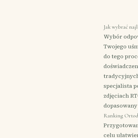
Jak wybrać naj
Wybór odpowi
Twojego uśmi
do tego pro
doświadczeni
tradycyjnyc
specjalista 
zdjęciach RT
dopasowany 
Ranking Ortodo
Przygotowan
celu ułatwi