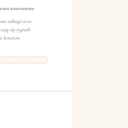
trona internetowa
sne zabiegi oraz
ają się sygnały
do kosztów
c w nagłych przypadkach