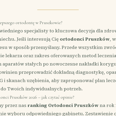
lepszego ortodontę w Pruszkowie?
edniego specjalisty to kluczowa decyzja dla zdrow
echu. Jeśli interesują Cię
ortodonci Pruszków
, 
cesu w sposób przemyślany. Przede wszystkim zwró
e lekarza oraz zakres oferowanych metod leczenia
h aparatów stałych po nowoczesne nakładki korygu
powinien przeprowadzić dokładną diagnostykę, opa
G i skanach uzębienia, aby zaproponować plan lecz
do Twoich indywidualnych potrzeb.
nci Pruszków 2026 – jak czytać opinie?
y przez nas
ranking Ortodonci Pruszków
na rok
enie wyboru odpowiedniego gabinetu. Zestawienie 