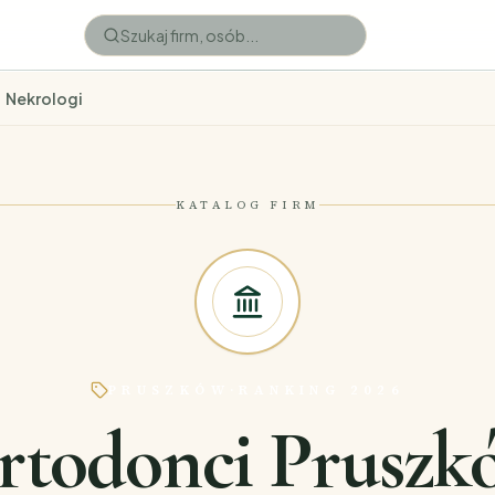
Nekrologi
KATALOG FIRM
PRUSZKÓW
·
RANKING 2026
rtodonci Pruszk