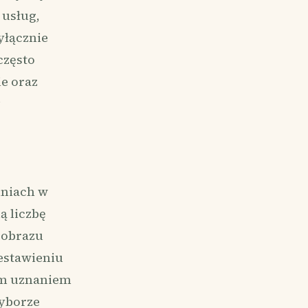
 usług,
yłącznie
często
ie oraz
w
iniach w
ą liczbę
 obrazu
zestawieniu
zym uznaniem
wyborze