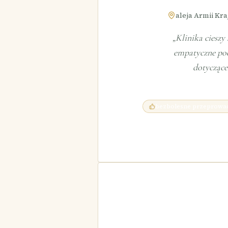
aleja Armii Kra
„
Klinika cieszy
empatyczne pod
dotyczące
bezbolesne przeprowa