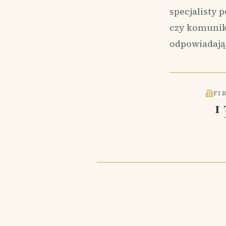
specjalisty 
czy komunik
odpowiadają
FI
1