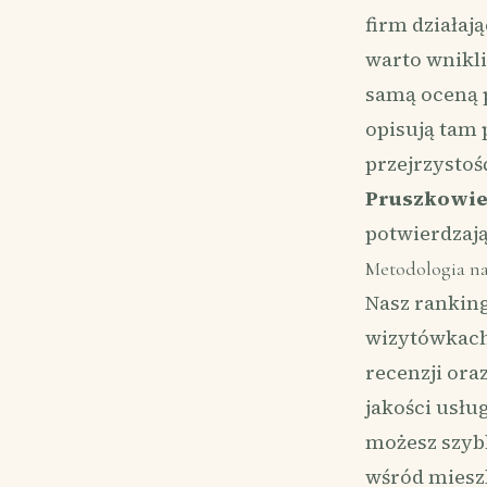
firm działaj
warto wnikli
samą oceną p
opisują tam 
przejrzystoś
Pruszkowi
potwierdzają
Metodologia na
Nasz ranking
wizytówkach 
recenzji ora
jakości usłu
możesz szyb
wśród mieszk