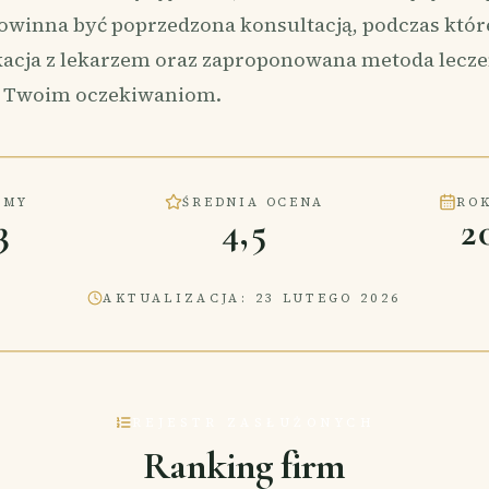
powinna być poprzedzona konsultacją, podczas które
acja z lekarzem oraz zaproponowana metoda lecze
 Twoim oczekiwaniom.
RMY
ŚREDNIA OCENA
ROK
3
4,5
2
AKTUALIZACJA
:
23 LUTEGO 2026
REJESTR ZASŁUŻONYCH
Ranking firm