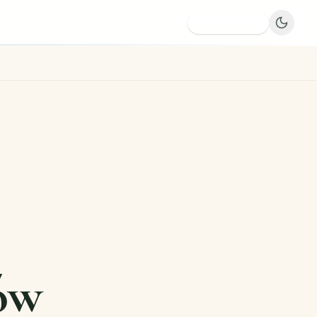
Dodaj firmę
ów