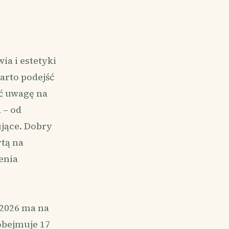
ia i estetyki
warto podejść
ć uwagę na
 – od
jące. Dobry
rtą na
enia
 2026 ma na
obejmuje 17