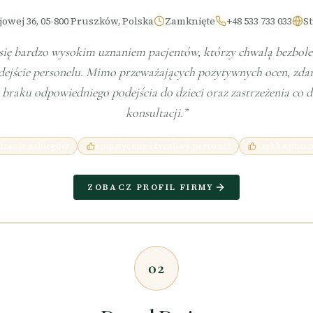
jowej 36, 05-800 Pruszków, Polska
Zamknięte
+48 533 733 033
S
 się bardzo wysokim uznaniem pacjentów, którzy chwalą bezbole
ejście personelu. Mimo przeważających pozytywnych ocen, zdarz
 braku odpowiedniego podejścia do dzieci oraz zastrzeżenia co 
konsultacji.
”
dzanie zabiegów
empatyczny i życzliwy personel
szybka pomo
ZOBACZ PROFIL FIRMY
02