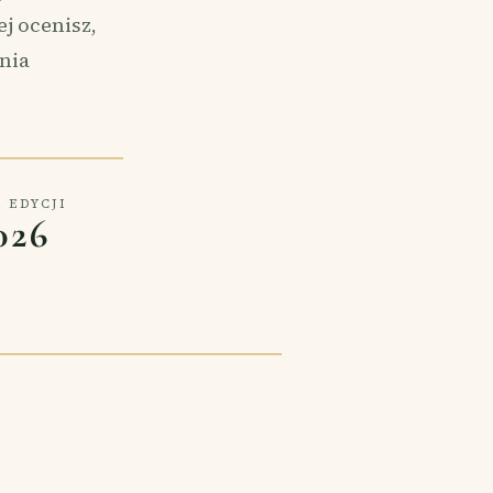
j ocenisz,
nia
 EDYCJI
026